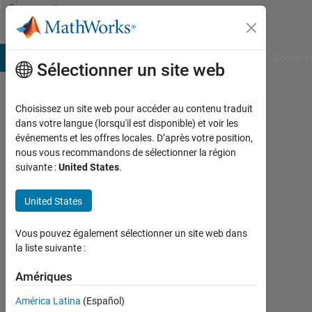
Passer au contenu
Community
Profile
B Answers
File Exchange
Cody
AI Chat Playground
Convers
Sélectionner un site web
Choisissez un site web pour accéder au contenu traduit
Dinu
dans votre langue (lorsqu'il est disponible) et voir les
événements et les offres locales. D’après votre position,
Actif
nous vous recommandons de sélectionner la région
depuis
suivante :
United States
.
2013
United States
Followers:
0
Vous pouvez également sélectionner un site web dans
Following:
la liste suivante :
0
Amériques
América Latina
(Español)
Follow