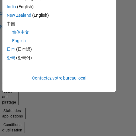
India
(English)
Earned
icher
New Zealand
(English)
中国
ges
简体中文
English
日本
(日本語)
Trust
Center
한국
(한국어)
Marques
déposées
Politique de
Contactez votre bureau local
confidentialité
Lutte
anti-
piratage
Statut des
applications
Conditions
d՚utilisation