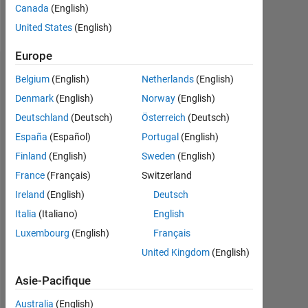
Canada
(English)
Message
United States
(English)
Europe
Badges
Belgium
(English)
Netherlands
(English)
Denmark
(English)
Norway
(English)
Deutschland
(Deutsch)
Österreich
(Deutsch)
España
(Español)
Portugal
(English)
Finland
(English)
Sweden
(English)
France
(Français)
Switzerland
Ireland
(English)
Deutsch
Italia
(Italiano)
English
Luxembourg
(English)
Français
United Kingdom
(English)
No
Asie-Pacifique
Badges
Australia
(English)