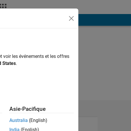
ión
Más
t voir les événements et les offres
d States
.
Asie-Pacifique
Australia
(English)
India
(English)