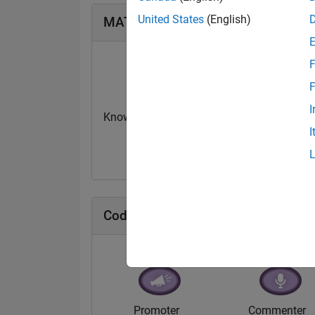
United States
(English)
MATLAB Answers Badges
F
F
I
Knowledgeable Level 2
First Answer
I
20 Jul 2017
20 Jul 2017
Cody Badges
Promoter
Commenter