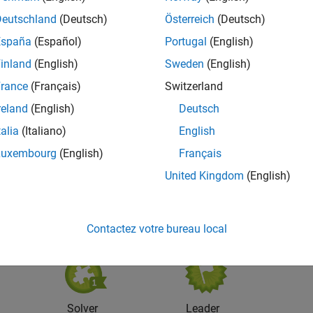
Deutschland
(Deutsch)
Österreich
(Deutsch)
España
(Español)
Portugal
(English)
inland
(English)
Sweden
(English)
rance
(Français)
Switzerland
reland
(English)
Deutsch
Knowledgeable Level 3
talia
(Italiano)
English
15 Feb 2022
Luxembourg
(English)
Français
United Kingdom
(English)
Contactez votre bureau local
Solver
Leader