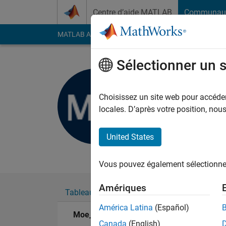
Passer au contenu
Centre d’aide MATLAB
Communau
MATLAB Answers
File Exchange
Cody
AI Cha
Sélectionner un 
Moe_201
Last seen: 3 mois il y
Choisissez un site web pour accéder 
Followers:
0
Followi
locales. D’après votre position, no
Follow
Messa
United States
Always happy to hel
Vous pouvez également sélectionner 
Amériques
Tableau de bord
Badges
Recommanda
América Latina
(Español)
Moe_2015's Badges
Canada
(English)