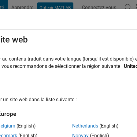
té
Apprendre
Connectez-vous
Obtenir MATLAB
t Playground
Conversaciones
Competiciones
Blogs
Publicac
site web
5
 a
|
Actif depuis 2014
au contenu traduit dans votre langue (lorsqu'il est disponible) e
ng:
0
us vous recommandons de sélectionner la région suivante :
Unite
ge
p
un site web dans la liste suivante :
Europe
tions
Belgium
(English)
Netherlands
(English)
Denmark
(English)
Norway
(English)