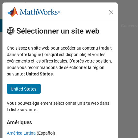
Passer au contenu
Community
Profile
B Answers
File Exchange
Cody
AI Chat Playground
Convers
Sélectionner un site web
Choisissez un site web pour accéder au contenu traduit
Jay
dans votre langue (lorsqu'il est disponible) et voir les
événements et les offres locales. D’après votre position,
nous vous recommandons de sélectionner la région
Followers:
suivante :
United States
.
0
United States
Following:
0
Vous pouvez également sélectionner un site web dans
la liste suivante :
Follow
Amériques
Message
A
América Latina
(Español)