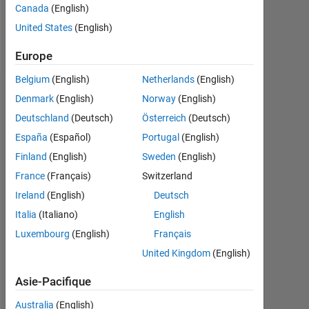
student
Canada
(English)
in
United States
(English)
Yildiz
Technical
Afficher
Europe
University,
plus
doing
Belgium
(English)
Netherlands
(English)
control
Denmark
(English)
Norway
(English)
Recommandations
searches.
Deutschland
(Deutsch)
Österreich
(Deutsch)
Please
España
(Español)
Portugal
(English)
login
Finland
(English)
Sweden
(English)
to
endorse
France
(Français)
Switzerland
this
Ireland
(English)
Deutsch
person
Italia
(Italiano)
English
in
a
Luxembourg
(English)
Français
skill
United Kingdom
(English)
Asie-Pacifique
Australia
(English)