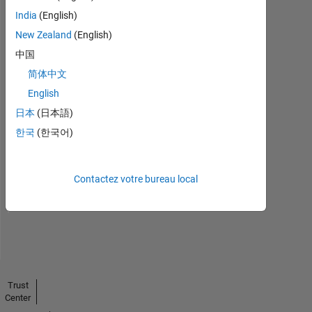
India
(English)
New Zealand
(English)
中国
简体中文
English
日本
(日本語)
No
한국
(한국어)
Endorsements
received
Contactez votre bureau local
Trust
Center