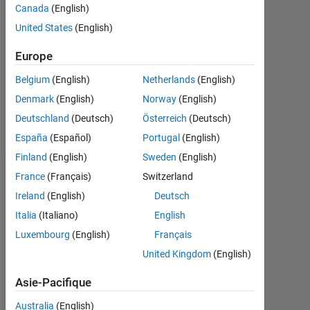
0
Canada
(English)
United States
(English)
Following:
0
Europe
Belgium
(English)
Netherlands
(English)
Follow
Denmark
(English)
Norway
(English)
Message
Deutschland
(Deutsch)
Österreich
(Deutsch)
España
(Español)
Portugal
(English)
Finland
(English)
Sweden
(English)
France
(Français)
Switzerland
Badges
Ireland
(English)
Deutsch
Wei's
Italia
(Italiano)
English
Badges
Luxembourg
(English)
Français
MATLAB
United Kingdom
(English)
Answers
Tout
Badges
Asie-Pacifique
Australia
(English)