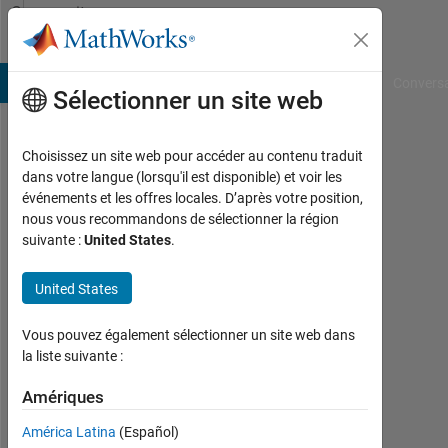
Passer au contenu
Community
Profile
B Answers
File Exchange
Cody
AI Chat Playground
Convers
Sélectionner un site web
Choisissez un site web pour accéder au contenu traduit
Wei
dans votre langue (lorsqu'il est disponible) et voir les
événements et les offres locales. D’après votre position,
Last
nous vous recommandons de sélectionner la région
seen:
suivante :
United States
.
plus
d'un
United States
an il
y a
|
Vous pouvez également sélectionner un site web dans
Actif
la liste suivante :
depuis
2015
Amériques
América Latina
(Español)
Followers: