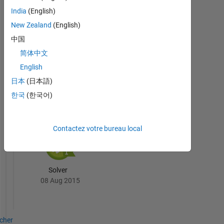
India
(English)
New Zealand
(English)
中国
First Answer
08 Aug 2017
简体中文
English
日本
(日本語)
한국
(한국어)
Cody
Tout
Badges
Contactez votre bureau local
Solver
08 Aug 2015
icher