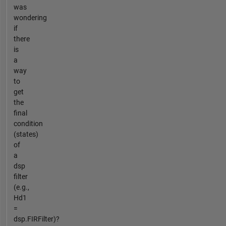
was
wondering
if
there
is
a
way
to
get
the
final
condition
(states)
of
a
dsp
filter
(e.g.,
Hd1
=
dsp.FIRFilter)?