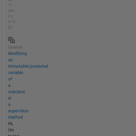
11
ans
il y
a | 0
Question
Modifying
an
immutable/protected
variable
of
a
subclass
in
a
superclass
method
Hi,
I'm