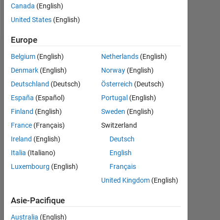
Canada
(English)
Message
United States
(English)
Europe
Tableau de bord
Belgium
(English)
Netherlands
(English)
Denmark
(English)
Norway
(English)
Statistiques
Deutschland
(Deutsch)
Österreich
(Deutsch)
MATLAB Answers
España
(Español)
Portugal
(English)
Finland
(English)
Sweden
(English)
-2
-1
4
3
France
(Français)
Switzerland
Ireland
(English)
Deutsch
CONTRIBUTIONS
2
Italia
(Italiano)
English
L
Luxembourg
(English)
Français
1
United Kingdom
(English)
Asie-Pacifique
0
05/16
08/17
11/18
02/20
05/21
08/22
11/23
02/25
05/26
07/16
12/17
05/19
10/20
03/22
08/23
01/25
06/26
02/15
09/16
04/18
11/19
L
06/21
01/23
08/24
03/26
Australia
(English)