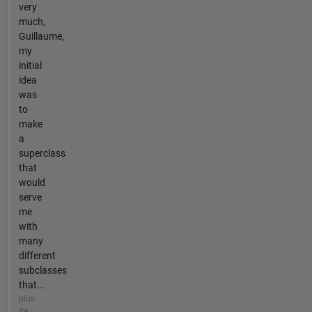
very
much,
Guillaume,
my
initial
idea
was
to
make
a
superclass
that
would
serve
me
with
many
different
subclasses
that...
plus
de