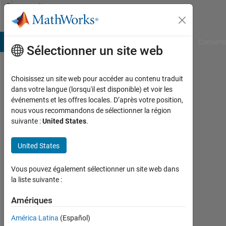
Passer au contenu
Community
Profile
B Answers
File Exchange
Cody
AI Chat Playground
Convers
Sélectionner un site web
Choisissez un site web pour accéder au contenu traduit
Avihay
dans votre langue (lorsqu'il est disponible) et voir les
événements et les offres locales. D’après votre position,
Actif
nous vous recommandons de sélectionner la région
depuis
suivante :
United States
.
2015
United States
Followers:
0
Vous pouvez également sélectionner un site web dans
Following:
la liste suivante :
0
Amériques
América Latina
(Español)
Follow