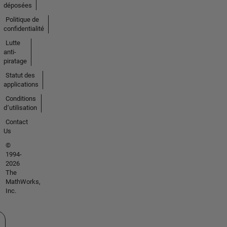
déposées
Politique de
confidentialité
Lutte
anti-
piratage
Statut des
applications
Conditions
d՚utilisation
Contact
Us
©
1994-
2026
The
MathWorks,
Inc.
tionner un site web