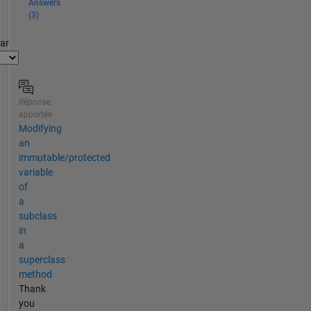
Answers
(3)
par
Réponse
apportée
Modifying
an
immutable/protected
variable
of
a
subclass
in
a
superclass
method
Thank
you