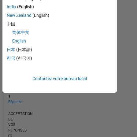
CHRONOLOGIE
India
(English)
New Zealand
(English)
RANG
中国
204
简体中文
055
of
English
302
日本
(日本語)
031
한국
(한국어)
RÉPUTATION
0
Contactez votre bureau local
CONTRIBUTIONS
2
Questions
1
Réponse
ACCEPTATION
DE
VOS
RÉPONSES