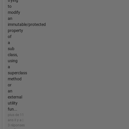
trying
to
modify
an
immutable/protected
property
of
a
sub
class,
using
a
superclass
method
or
an
external
utility
fun...
plus de 11
ans il y a |
3 réponses