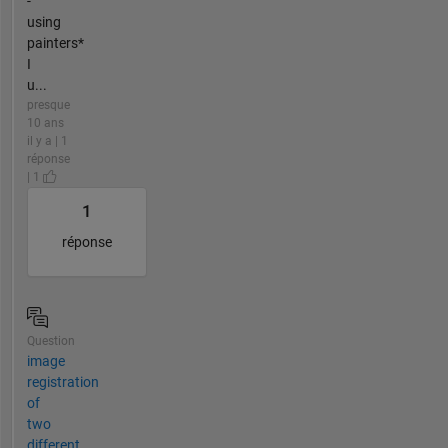
-
using
painters*
I
u...
presque
10 ans
il y a | 1
réponse
| 1
1
réponse
Question
image
registration
of
two
different