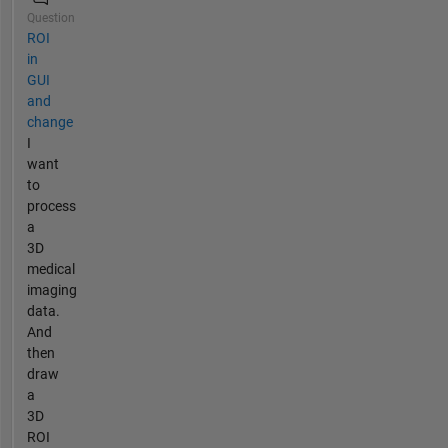
Question
ROI
in
GUI
and
change
I
want
to
process
a
3D
medical
imaging
data.
And
then
draw
a
3D
ROI