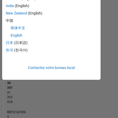
10
-2
-1
9
India
(English)
8
New Zealand
(English)
7
CONTRIBUTIONS
6
中国
5
L
简体中文
4
3
English
2
日本
(日本語)
1
0
한국
(한국어)
07/16
09/17
11/18
01/20
03/21
05/22
07/23
09/24
11/25
09/16
01/18
05/19
09/20
01/22
05/23
01/26
05/15
12/16
07/18
02/20
L
09/21
04/23
11/24
06/26
CHRONOLOGIE
Contactez votre bureau local
RANG
36
341
of
302
028
RÉPUTATION
1