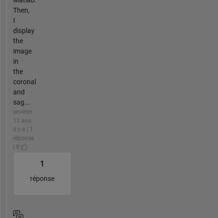
Then,
I
display
the
image
in
the
coronal
and
sag...
environ
11 ans
il y a | 1
réponse
| 0
1
réponse