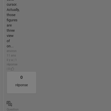
cursor.
Actually,
those
figures
are
three
view
of
on...
environ
11 ans
il y a | 1
réponse
| 0
0
réponse
Question