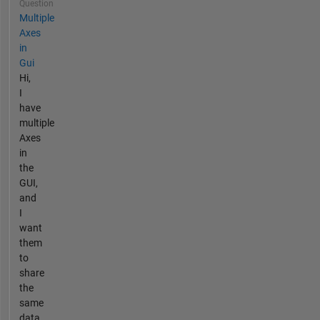
Question
Multiple
Axes
in
Gui
Hi,
I
have
multiple
Axes
in
the
GUI,
and
I
want
them
to
share
the
same
data