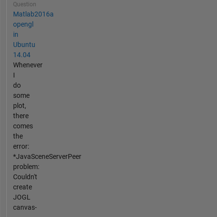
Question
Matlab2016a
opengl
in
Ubuntu
14.04
Whenever
I
do
some
plot,
there
comes
the
error:
*JavaSceneServerPeer
problem:
Couldn't
create
JOGL
canvas-