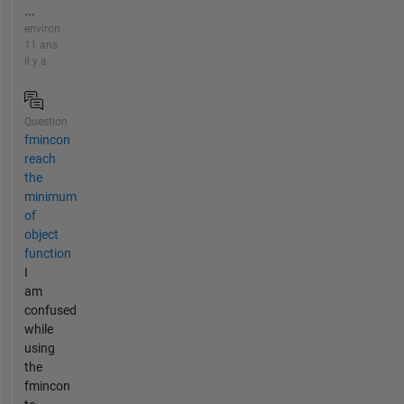
...
environ
11 ans
il y a
Question
fmincon
reach
the
minimum
of
object
function
I
am
confused
while
using
the
fmincon