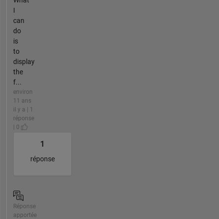
I
can
do
is
to
display
the
f...
environ
11 ans
il y a | 1
réponse
| 0
1
réponse
Réponse
apportée