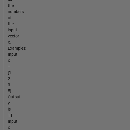
the
numbers
of
the
input
vector
x.
Examples:
Input
x
=
[1
2
3
5]
Output
y
is
11
Input
x