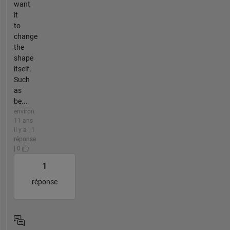
want
it
to
change
the
shape
itself.
Such
as
be...
environ
11 ans
il y a | 1
réponse
| 0
1
réponse