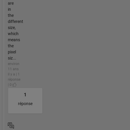
are
in
the
different
size,
which
means
the
pixel
siz...
environ
11 ans
il y a | 1
réponse
| 0
1
réponse