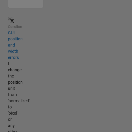
Question
GUI
position
and
width
errors
I
change
the
position
unit
from
'normalized'
to
'pixel'
or
any
other