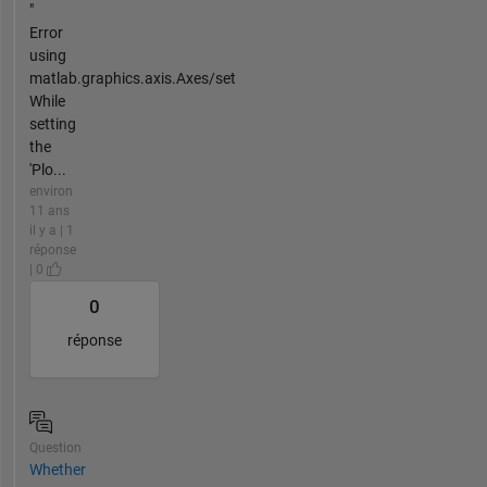
"
Error
using
matlab.graphics.axis.Axes/set
While
setting
the
'Plo...
environ
11 ans
il y a | 1
réponse
| 0
0
réponse
Question
Whether