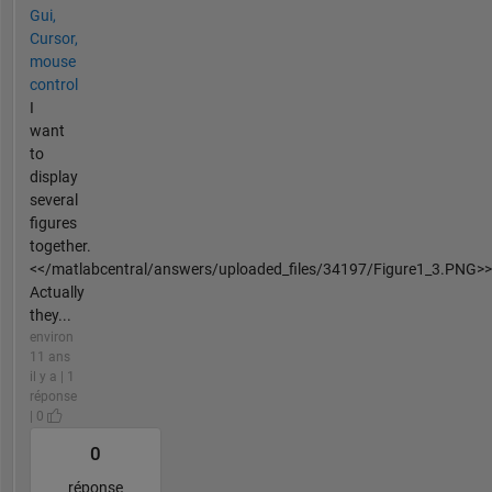
Gui,
Cursor,
mouse
control
I
want
to
display
several
figures
together.
<</matlabcentral/answers/uploaded_files/34197/Figure1_3.PNG>>
Actually
they...
environ
11 ans
il y a | 1
réponse
| 0
0
réponse