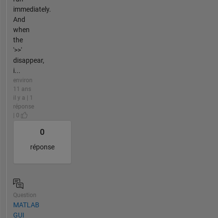
immediately.
And
when
the
'>>'
disappear,
i...
environ
11 ans
il y a | 1
réponse
| 0
0
réponse
Question
MATLAB
GUI