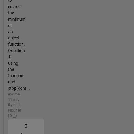
to
search
the
minimum
of
an
object
function.
Question
1:
using
the
fmincon
and
stop(cont...
environ
11 ans
il y a | 1
réponse
| 0
0