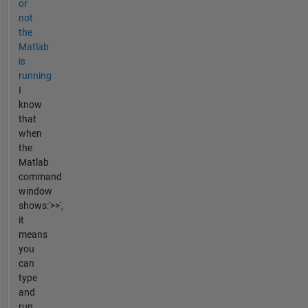
or
not
the
Matlab
is
running
I
know
that
when
the
Matlab
command
window
shows:'>>',
it
means
you
can
type
and
run