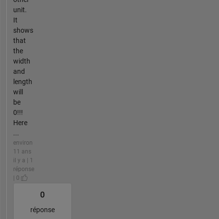
unit.
It
shows
that
the
width
and
length
will
be
0!!!
Here
...
environ
11 ans
il y a | 1
réponse
| 0
0
réponse