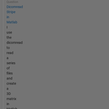
Question
Dicomread
Stripe
in
Matlab
I
use
the
dicomread
to
read
a
series
of
files
and
create
a
3D
matrix
in
Matlab.