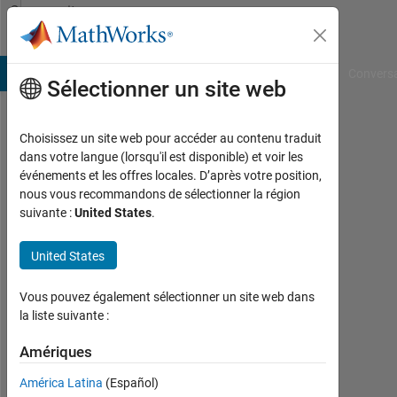
Passer au contenu
Community
Profile
B Answers
File Exchange
Cody
AI Chat Playground
Convers
Sélectionner un site web
Choisissez un site web pour accéder au contenu traduit
Guanfeng
dans votre langue (lorsqu'il est disponible) et voir les
événements et les offres locales. D’après votre position,
Gao
nous vous recommandons de sélectionner la région
suivante :
United States
.
UIUC
Last
United States
seen:
plus
Vous pouvez également sélectionner un site web dans
de 4
la liste suivante :
ans il
y a
Amériques
|
Actif
América Latina
(Español)