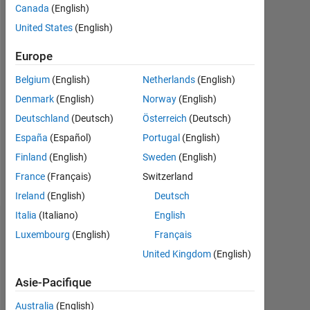
depuis
Canada
(English)
2015
United States
(English)
Followers:
Europe
0
Belgium
(English)
Netherlands
(English)
Following:
Denmark
(English)
Norway
(English)
0
Deutschland
(Deutsch)
Österreich
(Deutsch)
España
(Español)
Portugal
(English)
Follow
Finland
(English)
Sweden
(English)
Message
France
(Français)
Switzerland
Ireland
(English)
Deutsch
Italia
(Italiano)
English
Tableau de bord
Luxembourg
(English)
Français
United Kingdom
(English)
Statistiques
Asie-Pacifique
MATLAB Answers
Cody
All
Australia
(English)