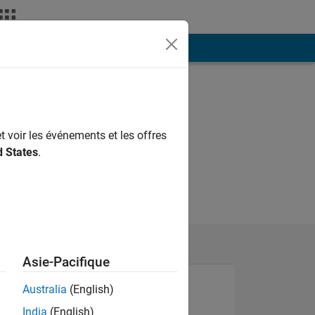
ión
Más
t voir les événements et les offres
d States
.
Asie-Pacifique
Australia
(English)
India
(English)