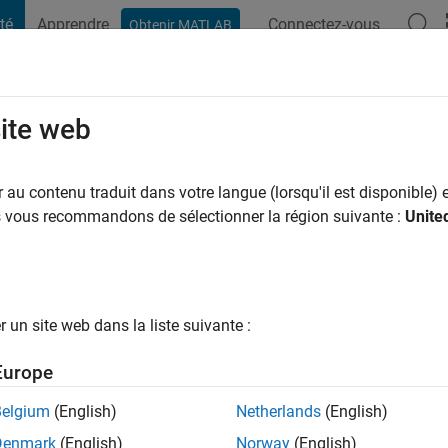
té
Apprendre
Connectez-vous
Obtenir MATLAB
t Playground
Conversaciones
Competiciones
Blogs
Publicac
site web
au contenu traduit dans votre langue (lorsqu'il est disponible) e
ng:
0
us vous recommandons de sélectionner la région suivante :
Unite
un site web dans la liste suivante :
tions
Europe
Belgium
(English)
Netherlands
(English)
RANG
Denmark
(English)
Norway
(English)