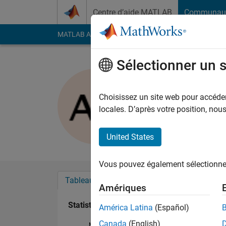
Passer au contenu
Centre d’aide MATLAB
Communau
MATLAB Answers
File Exchange
Cody
AI Cha
Sélectionner un 
akshata k
Actif depuis 2015
Choisissez un site web pour accéder 
Followers:
0
Followi
locales. D’après votre position, no
Follow
United States
Vous pouvez également sélectionner 
Tableau de bord
Badges
Recommanda
Amériques
Statistiques
América Latina
(Español)
Canada
(English)
MATLAB Answers