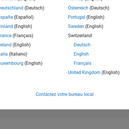
204 408
of 302 028
Deutschland
(Deutsch)
Österreich
(Deutsch)
España
(Español)
Portugal
(English)
RÉPUTATION
0
inland
(English)
Sweden
(English)
rance
(Français)
Switzerland
CONTRIBUTIO
1
Question
reland
(English)
Deutsch
0
Réponses
talia
(Italiano)
English
ACCEPTATION
Luxembourg
(English)
Français
VOS RÉPONS
100.0%
2/20
12/20
L
10/21
08/22
06/23
04/24
02/25
12/25
United Kingdom
(English)
CHRONOLOGIE
VOTES REÇUS
0
Contactez votre bureau local