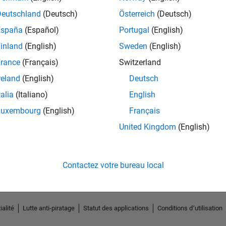
Deutschland
(Deutsch)
Österreich
(Deutsch)
España
(Español)
Portugal
(English)
inland
(English)
Sweden
(English)
rance
(Français)
Switzerland
reland
(English)
Deutsch
talia
(Italiano)
English
Luxembourg
(English)
Français
No Endorsements received
United Kingdom
(English)
Contactez votre bureau local
ialité
Lutte anti-piratage
Statut des applications
Conditions d՚utilisation