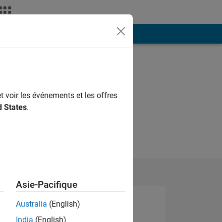
ión
Más
t voir les événements et les offres
d States
.
Asie-Pacifique
Australia
(English)
India
(English)