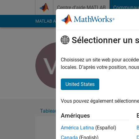
Passer au contenu
Centre d’aide MATLAB
Communau
MATLAB Answers
File Exchange
Cody
AI Cha
Sélectionner un 
Vasily Ru
Actif depuis 2015
Choisissez un site web pour accéder 
Followers:
0
Followi
locales. D’après votre position, no
Follow
United States
Vous pouvez également sélectionner 
Tableau de bord
Badges
Recommanda
Amériques
América Latina
(Español)
Canada
(English)