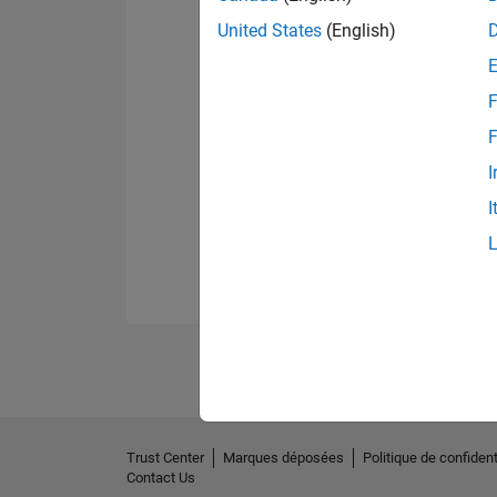
United States
(English)
F
F
I
I
Trust Center
Marques déposées
Politique de confident
Contact Us