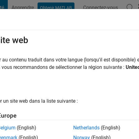
té
Apprendre
Connectez-vous
Obtenir MATLAB
t Playground
Conversaciones
Competiciones
Blogs
Publicac
site web
zov
au contenu traduit dans votre langue (lorsqu'il est disponible) e
ng:
0
us vous recommandons de sélectionner la région suivante :
Unite
un site web dans la liste suivante :
tions
Europe
Please
login
to endorse this person in a skill
Belgium
(English)
Netherlands
(English)
Denmark
(English)
Norway
(English)