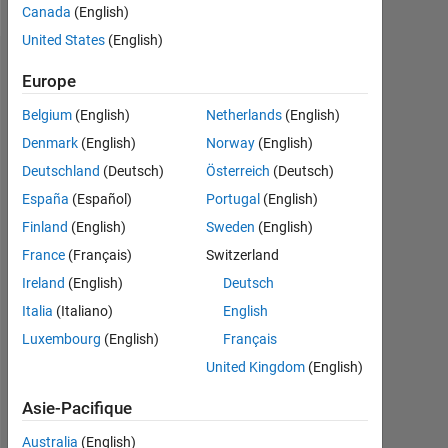
Canada
(English)
United States
(English)
Recommandations
Europe
Please
Belgium
(English)
Netherlands
(English)
login
Denmark
(English)
Norway
(English)
to
Deutschland
(Deutsch)
Österreich
(Deutsch)
endorse
this
España
(Español)
Portugal
(English)
person
Finland
(English)
Sweden
(English)
in
France
(Français)
Switzerland
a
skill
Ireland
(English)
Deutsch
Italia
(Italiano)
English
Luxembourg
(English)
Français
United Kingdom
(English)
Asie-Pacifique
Australia
(English)