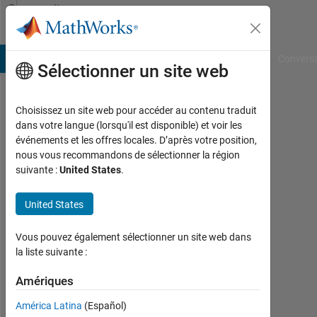
Passer au contenu
Community
Profile
B Answers
File Exchange
Cody
AI Chat Playground
Convers
Sélectionner un site web
Choisissez un site web pour accéder au contenu traduit
KSK
dans votre langue (lorsqu'il est disponible) et voir les
événements et les offres locales. D’après votre position,
Actif
nous vous recommandons de sélectionner la région
depuis
suivante :
United States
.
2015
United States
Followers:
0
Vous pouvez également sélectionner un site web dans
Following:
la liste suivante :
0
Amériques
América Latina
(Español)
Follow