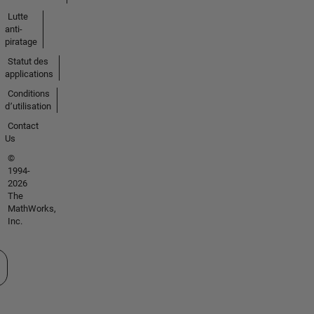
Lutte
anti-
piratage
Statut des
applications
Conditions
d՚utilisation
Contact
Us
©
1994-
2026
The
MathWorks,
Inc.
tionner un site web