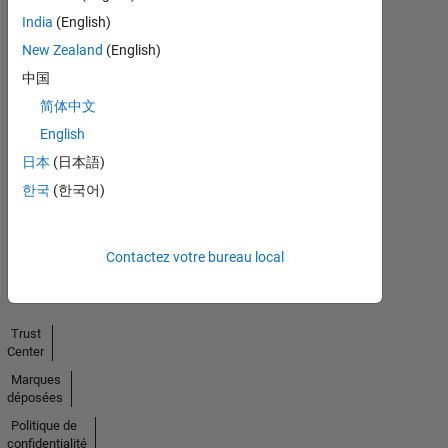
India
(English)
New Zealand
(English)
中国
简体中文
No
English
Endorsements
日本
(日本語)
received
한국
(한국어)
Contactez votre bureau local
Trust
Center
Marques
déposées
Politique de
confidentialité