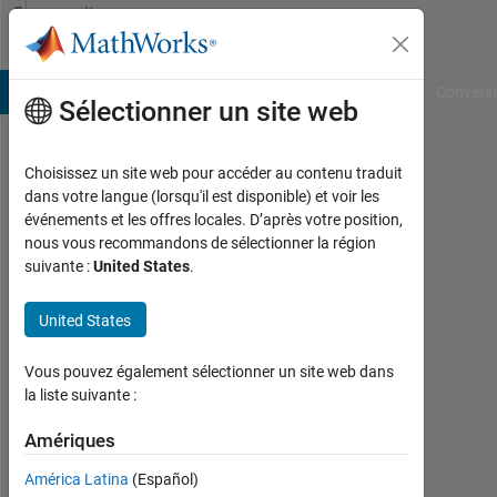
Passer au contenu
Community
Profile
B Answers
File Exchange
Cody
AI Chat Playground
Convers
Sélectionner un site web
Choisissez un site web pour accéder au contenu traduit
Fredrik
dans votre langue (lorsqu'il est disponible) et voir les
événements et les offres locales. D’après votre position,
P
nous vous recommandons de sélectionner la région
suivante :
United States
.
Stockholm
University
United States
Last
seen:
Vous pouvez également sélectionner un site web dans
presque
la liste suivante :
2 ans il
y a
Amériques
|
América Latina
(Español)
Actif