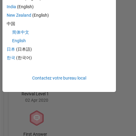
MATLAB
India
(English)
Answers
Tout
Badges
New Zealand
(English)
中国
简体中文
English
日本
(日本語)
Thankful Level 3
한국
(한국어)
12 Jan 2024
Contactez votre bureau local
Revival Level 1
02 Apr 2020
First Answer