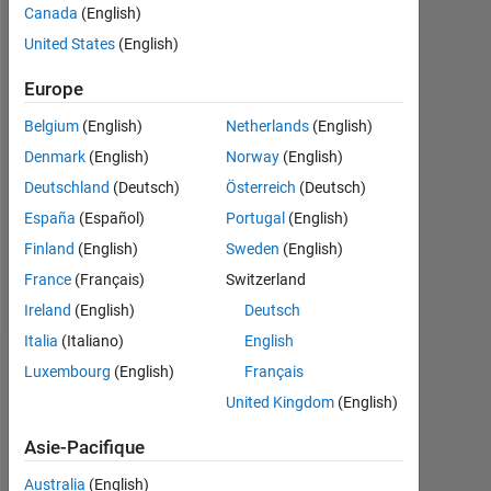
depuis
Canada
(English)
2015
United States
(English)
Followers:
Europe
0
Belgium
(English)
Netherlands
(English)
Following:
Denmark
(English)
Norway
(English)
0
Deutschland
(Deutsch)
Österreich
(Deutsch)
España
(Español)
Portugal
(English)
Follow
Finland
(English)
Sweden
(English)
Message
France
(Français)
Switzerland
Ireland
(English)
Deutsch
Italia
(Italiano)
English
Badges
Luxembourg
(English)
Français
United Kingdom
(English)
Fredrik
P's
Asie-Pacifique
Badges
Australia
(English)