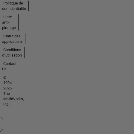
Politique de
confidentialité
Lutte
anti-
piratage
Statut des
applications
Conditions
d՚utilisation
Contact
Us
©
1994-
2026
The
MathWorks,
Inc.
tionner un site web