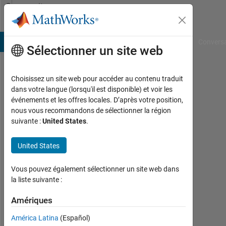
Passer au contenu
Community
Profile
B Answers
File Exchange
Cody
AI Chat Playground
Convers
Sélectionner un site web
Choisissez un site web pour accéder au contenu traduit
Diana
dans votre langue (lorsqu'il est disponible) et voir les
événements et les offres locales. D’après votre position,
Duque
nous vous recommandons de sélectionner la région
suivante :
United States
.
Actif
depuis
2018
United States
Followers:
Vous pouvez également sélectionner un site web dans
0
la liste suivante :
Following:
Amériques
0
América Latina
(Español)