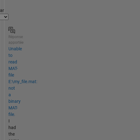
par
Réponse
apportée
Unable
to
read
MAT-
file
E:\my_file.mat:
not
a
binary
MAT-
file.
I
had
the