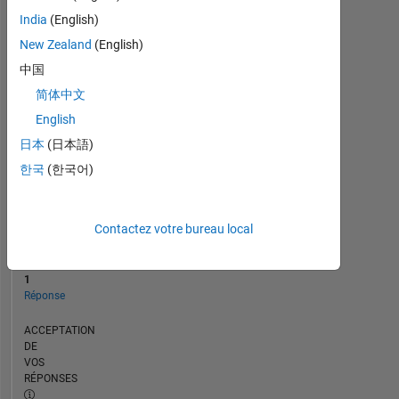
CHRONOLOGIE
India
(English)
New Zealand
(English)
RANG
中国
117
简体中文
556
of
English
302
日本
(日本語)
031
한국
(한국어)
RÉPUTATION
0
Contactez votre bureau local
CONTRIBUTIONS
0
Questions
1
Réponse
ACCEPTATION
DE
VOS
RÉPONSES