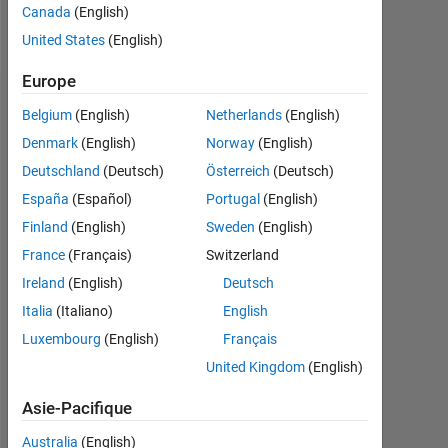
Canada
(English)
Follow
United States
(English)
Europe
Tableau de bord
Belgium
(English)
Netherlands
(English)
Denmark
(English)
Norway
(English)
Statistiques
Deutschland
(Deutsch)
Österreich
(Deutsch)
MATLAB Answers
España
(Español)
Portugal
(English)
Finland
(English)
Sweden
(English)
-2
-1
3
2
France
(Français)
Switzerland
Ireland
(English)
Deutsch
CONTRIBUTIONS
Italia
(Italiano)
English
L
1
Luxembourg
(English)
Français
United Kingdom
(English)
Asie-Pacifique
0
02/19
01/20
12/20
11/21
10/22
09/23
08/24
07/25
06/26
03/19
03/20
03/21
03/22
03/23
03/24
03/26
03/18
05/19
07/20
09/21
L
11/22
01/24
03/25
05/26
Australia
(English)