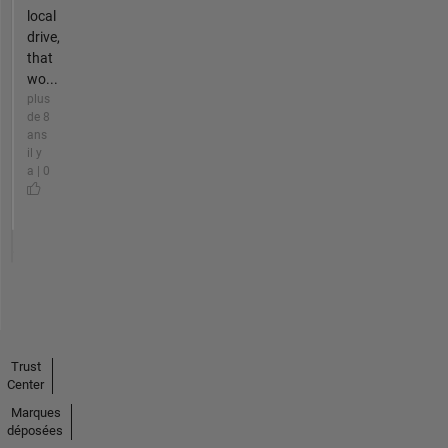
local
drive,
that
wo...
plus
de 8
ans
il y
a | 0
Trust
Center
Marques
déposées