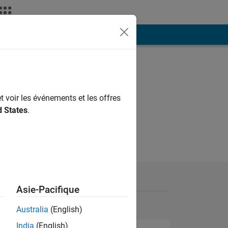
ión
Más
t voir les événements et les offres
d States
.
Asie-Pacifique
Australia
(English)
India
(English)