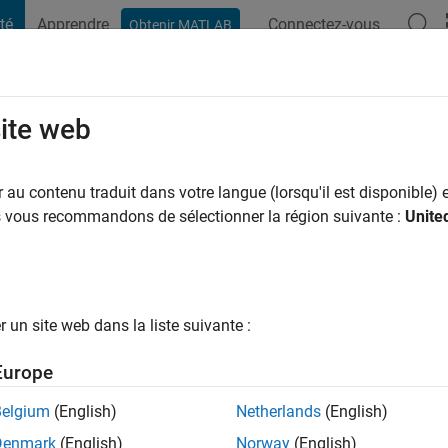
té
Apprendre
Connectez-vous
Obtenir MATLAB
t Playground
Conversaciones
Competiciones
Blogs
Publicac
site web
au contenu traduit dans votre langue (lorsqu'il est disponible) e
ng:
0
us vous recommandons de sélectionner la région suivante :
Unite
un site web dans la liste suivante :
tions
Europe
Belgium
(English)
Netherlands
(English)
Denmark
(English)
Norway
(English)