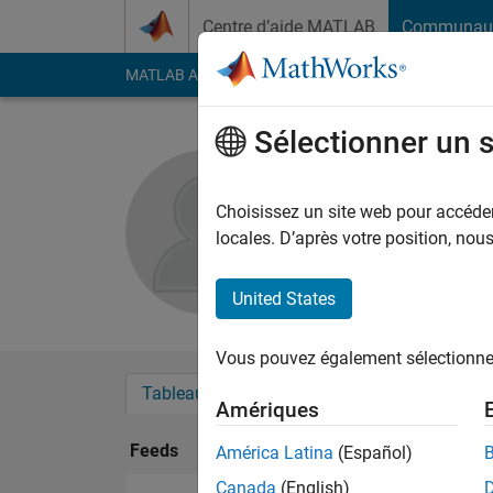
Passer au contenu
Centre d’aide MATLAB
Communau
MATLAB Answers
File Exchange
Cody
AI Cha
Sélectionner un 
chan wei
Choisissez un site web pour accéder 
Followers:
0
Followi
locales. D’après votre position, no
Follow
United States
Vous pouvez également sélectionner 
Tableau de bord
Badges
Recommanda
Amériques
Feeds
América Latina
(Español)
Canada
(English)