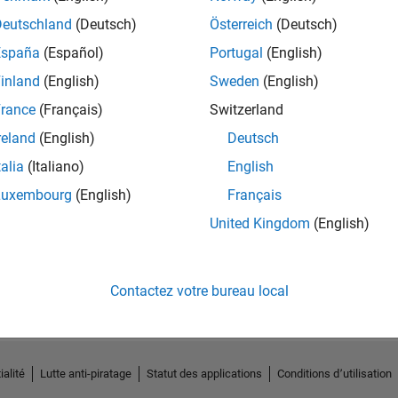
Deutschland
(Deutsch)
Österreich
(Deutsch)
España
(Español)
Portugal
(English)
inland
(English)
Sweden
(English)
rance
(Français)
Switzerland
reland
(English)
Deutsch
talia
(Italiano)
English
Luxembourg
(English)
Français
United Kingdom
(English)
Pas d'activité
Contactez votre bureau local
ialité
Lutte anti-piratage
Statut des applications
Conditions d՚utilisation