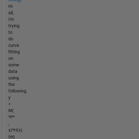
Hi
all,
I'm
trying
to
do
curve
fitting
on
some
data
using
the
following,
y
=
M(
*P*
,
x)*H(x)
(eq