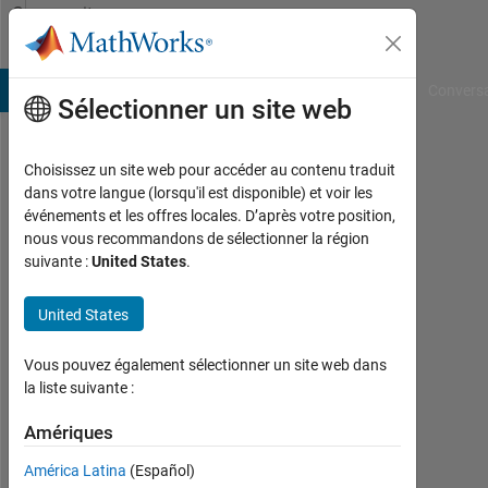
Passer au contenu
Community
Profile
B Answers
File Exchange
Cody
AI Chat Playground
Convers
Sélectionner un site web
Choisissez un site web pour accéder au contenu traduit
Germán
dans votre langue (lorsqu'il est disponible) et voir les
événements et les offres locales. D’après votre position,
Universidad
nous vous recommandons de sélectionner la région
Simón
suivante :
United States
.
Bolivar
United States
Actif
depuis
Vous pouvez également sélectionner un site web dans
2011
la liste suivante :
Followers:
Amériques
0
América Latina
(Español)
Following: