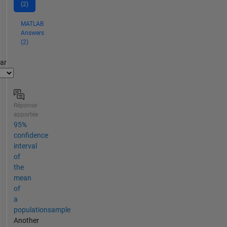
(2)
MATLAB
Answers
(2)
par
Réponse
apportée
95%
confidence
interval
of
the
mean
of
a
populationsample
Another