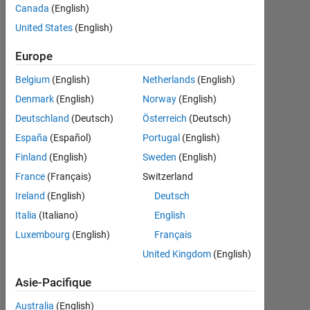
Canada
(English)
0
United States
(English)
Follow
Europe
Message
Belgium
(English)
Netherlands
(English)
Denmark
(English)
Norway
(English)
Deutschland
(Deutsch)
Österreich
(Deutsch)
Tableau de bord
España
(Español)
Portugal
(English)
Finland
(English)
Sweden
(English)
Statistiques
France
(Français)
Switzerland
MATLAB Answers
Ireland
(English)
Deutsch
Italia
(Italiano)
English
-2
-1
4
3
Luxembourg
(English)
Français
United Kingdom
(English)
CONTRIBUTIONS
2
Asie-Pacifique
L
Australia
(English)
1