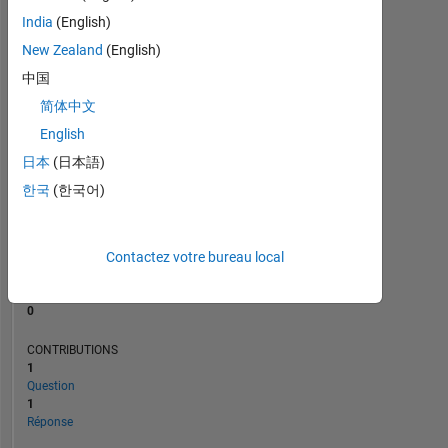
India
(English)
New Zealand
(English)
0
10/12
05/14
12/15
07/17
02/19
09/20
04/22
11/23
06/25
01/13
11/14
09/16
07/18
05/20
03/22
01/24
11/25
03/11
04/13
05/15
06/17
07/19
L
08/21
09/23
10/25
中国
CHRONOLOGIE
简体中文
English
日本
(日本語)
RANG
104
한국
(한국어)
218
of
302
025
Contactez votre bureau local
RÉPUTATION
0
CONTRIBUTIONS
1
Question
1
Réponse