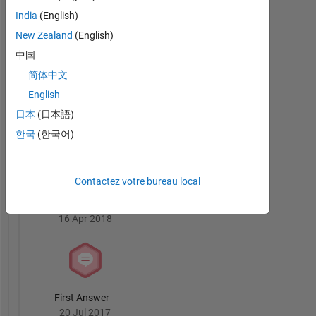
Answers
Tout
read,
India
(English)
Badges
write
New Zealand
(English)
poetry
中国
and
listen
简体中文
to
English
some
Knowledgeable Level 2
日本
(日本語)
good
20 Jul 2017
ole
한국
(한국어)
Rock
n'
Roll.
Contactez votre bureau local
Revival Level 1
All
16 Apr 2018
comments
and
opinions
expressed
on
MATLAB
First Answer
Answers
20 Jul 2017