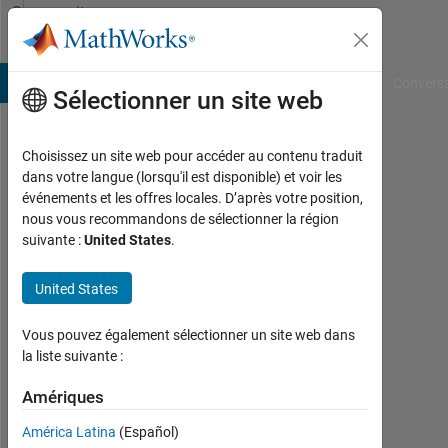
Passer au contenu
Community
Profile
B Answers
File Exchange
Cody
AI Chat Playground
Convers
Sélectionner un site web
Choisissez un site web pour accéder au contenu traduit
Arnav
dans votre langue (lorsqu'il est disponible) et voir les
événements et les offres locales. D’après votre position,
Mendiratta
nous vous recommandons de sélectionner la région
suivante :
United States
.
MathWorks
United States
Actif
Vous pouvez également sélectionner un site web dans
depuis
la liste suivante :
2016
Amériques
Followers:
0
América Latina
(Español)