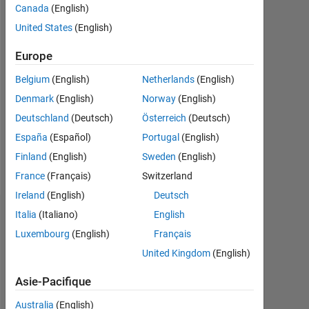
Canada
(English)
Following:
0
United States
(English)
Europe
Follow
Belgium
(English)
Netherlands
(English)
Message
Denmark
(English)
Norway
(English)
I
Deutschland
(Deutsch)
Österreich
(Deutsch)
work
at
España
(Español)
Portugal
(English)
The
Finland
(English)
Sweden
(English)
MathWorks.
Afficher
France
(Français)
Switzerland
In
plus
my
Ireland
(English)
Deutsch
free
Italia
(Italiano)
English
Badges
time
Luxembourg
(English)
Français
I
Arnav
like
United Kingdom
(English)
Mendiratta's
to
Badges
play
Asie-Pacifique
guitar,
MATLAB
Australia
(English)
drums,