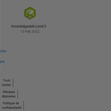
are
mine
alone
and
do
Knowledgeable Level 3
not
15 Feb 2022
necessarily
reflect
those
of
icher
my
employers,
ges
past
or
present.
Trust
Center
Marques
déposées
Politique de
confidentialité