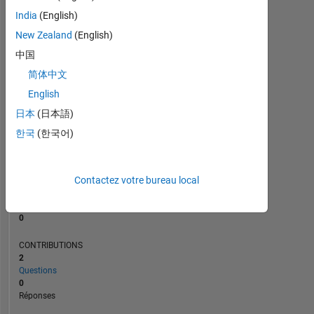
India
(English)
New Zealand
(English)
0
08/17
09/18
10/19
11/20
12/21
01/23
02/24
03/25
04/26
10/17
01/19
04/20
07/21
10/22
01/24
04/25
07/26
07/16
12/17
05/19
10/20
L
03/22
08/23
01/25
06/26
中国
CHRONOLOGIE
简体中文
English
日本
(日本語)
RANG
232
한국
(한국어)
704
of
302
023
Contactez votre bureau local
RÉPUTATION
0
CONTRIBUTIONS
2
Questions
0
Réponses