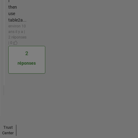
I
then
use
table2a...
environ 10
ans il y a |
2 réponses
| 0
2
réponses
Trust
Center