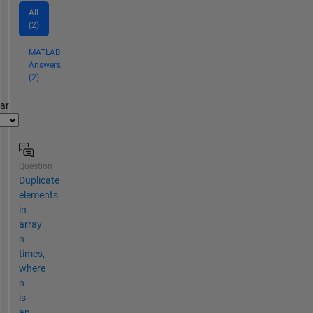
All
(2)
MATLAB
Answers
(2)
par
Question
Duplicate
elements
in
array
n
times,
where
n
is
an