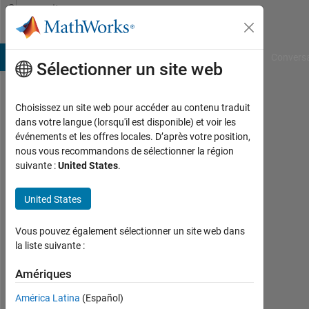
Passer au contenu
Community
Profile
B Answers
File Exchange
Cody
AI Chat Playground
Convers
Sélectionner un site web
Choisissez un site web pour accéder au contenu traduit
Oliver
dans votre langue (lorsqu'il est disponible) et voir les
événements et les offres locales. D’après votre position,
Global
nous vous recommandons de sélectionner la région
Maritime
suivante :
United States
.
Ltd
United States
Actif
depuis
Vous pouvez également sélectionner un site web dans
2016
la liste suivante :
Followers:
Amériques
0
América Latina
(Español)
Following: