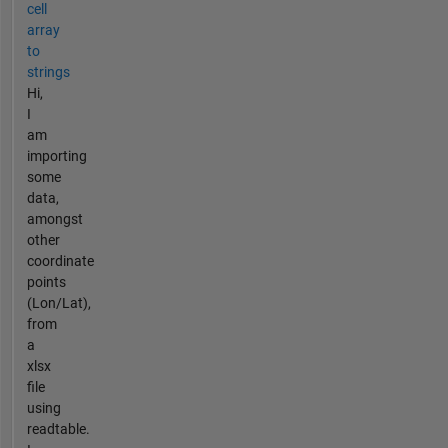
cell
array
to
strings
Hi,
I
am
importing
some
data,
amongst
other
coordinate
points
(Lon/Lat),
from
a
xlsx
file
using
readtable.