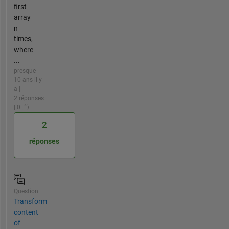
first
array
n
times,
where
...
presque
10 ans il y
a |
2 réponses
| 0
2
réponses
Question
Transform
content
of