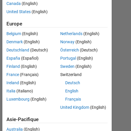
Canada
(English)
0
United States
(English)
Follow
Europe
Message
Belgium
(English)
Netherlands
(English)
Denmark
(English)
Norway
(English)
Deutschland
(Deutsch)
Österreich
(Deutsch)
Tableau de bord
España
(Español)
Portugal
(English)
Finland
(English)
Sweden
(English)
Statistiques
France
(Français)
Switzerland
MATLAB Answers
Ireland
(English)
Deutsch
Italia
(Italiano)
English
-2
-1
3
2
Luxembourg
(English)
Français
United Kingdom
(English)
CONTRIBUTIONS
Asie-Pacifique
L
1
Australia
(English)