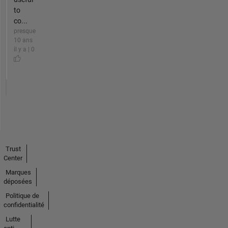
to
co...
presque
10 ans
il y a | 0
Trust
Center
Marques
déposées
Politique de
confidentialité
Lutte