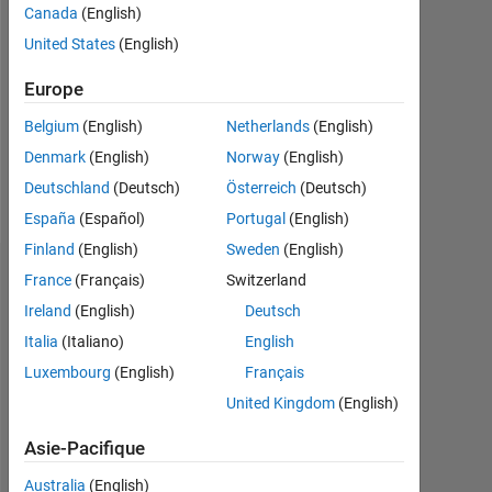
Canada
(English)
Followers:
United States
(English)
0
Europe
Following:
0
Belgium
(English)
Netherlands
(English)
Denmark
(English)
Norway
(English)
Follow
Deutschland
(Deutsch)
Österreich
(Deutsch)
España
(Español)
Portugal
(English)
Finland
(English)
Sweden
(English)
Tableau de bord
France
(Français)
Switzerland
Ireland
(English)
Deutsch
Statistiques
Italia
(Italiano)
English
Luxembourg
(English)
Français
MATLAB Answers
United Kingdom
(English)
-2
-1
3
2
Asie-Pacifique
Australia
(English)