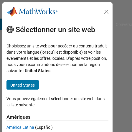
Passer au contenu
Community
Profile
B Answers
File Exchange
Cody
AI Chat Playground
Convers
Sélectionner un site web
Choisissez un site web pour accéder au contenu traduit
Javier
dans votre langue (lorsqu'il est disponible) et voir les
événements et les offres locales. D’après votre position,
Valdes
nous vous recommandons de sélectionner la région
suivante :
United States
.
Last
seen:
plus
United States
d'un
an il
Vous pouvez également sélectionner un site web dans
y a
la liste suivante :
|
Actif
Amériques
depuis
América Latina
(Español)
2016