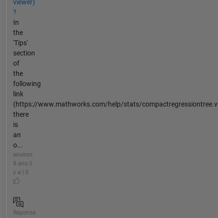
viewer)
?
In
the
'Tips'
section
of
the
following
link
(https://www.mathworks.com/help/stats/compactregressiontree.v
there
is
an
o...
environ
8 ans il
y a | 0
Réponse