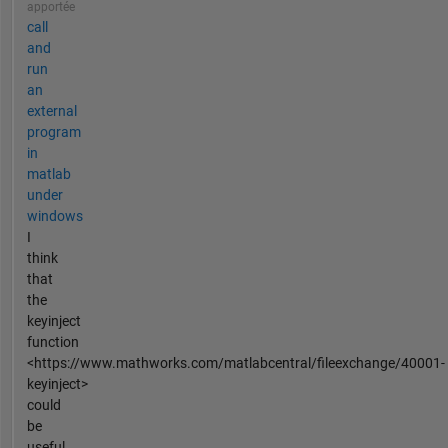
apportée
call
and
run
an
external
program
in
matlab
under
windows
I
think
that
the
keyinject
function
<https://www.mathworks.com/matlabcentral/fileexchange/40001-
keyinject>
could
be
useful