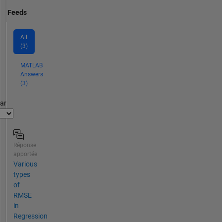
Feeds
All
(3)
MATLAB
Answers
(3)
par
Réponse
apportée
Various
types
of
RMSE
in
Regression