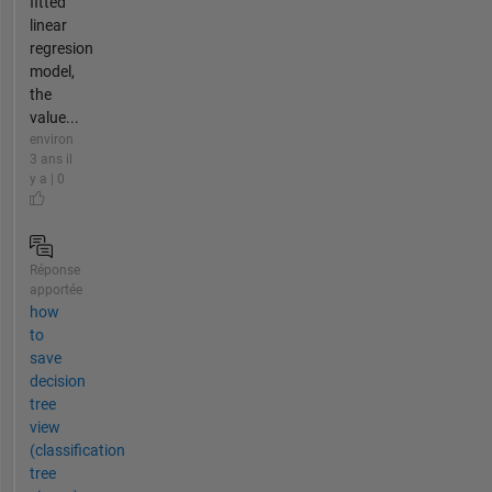
fitted
linear
regresion
model,
the
value...
environ
3 ans il
y a | 0
Réponse
apportée
how
to
save
decision
tree
view
(classification
tree