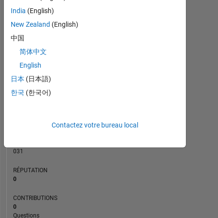
CONTRIBUTIONS
India
(English)
L
1
New Zealand
(English)
中国
简体中文
0
09/17
10/18
11/19
12/20
01/22
02/23
03/24
04/25
05/26
10/17
12/18
02/20
04/21
06/22
08/23
10/24
12/25
08/16
01/18
06/19
11/20
L
04/22
09/23
02/25
07/26
English
CHRONOLOGIE
日本
(日本語)
한국
(한국어)
RANG
233
Contactez votre bureau local
703
of
302
031
RÉPUTATION
0
CONTRIBUTIONS
0
Questions