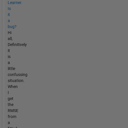
Learner.
Is
it
a
bug?
Hi
all,
Definitively
it
is
a
little
confussing
situation.
When
I
get
the
RMSE
from
a