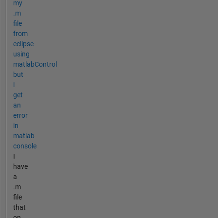
my
.m
file
from
eclipse
using
matlabControl
but
i
get
an
error
in
matlab
console
I
have
a
.m
file
that
on