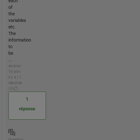
each
of
the
variables
etc.
The
information
to
be
...
environ
10 ans
il y a | 1
réponse
| 0
1
réponse
Question