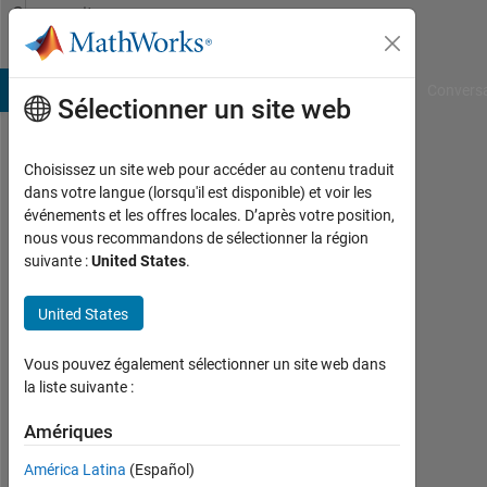
Passer au contenu
Community
Profile
B Answers
File Exchange
Cody
AI Chat Playground
Convers
Sélectionner un site web
Choisissez un site web pour accéder au contenu traduit
Vinay
dans votre langue (lorsqu'il est disponible) et voir les
événements et les offres locales. D’après votre position,
Sheshadri
nous vous recommandons de sélectionner la région
suivante :
United States
.
Actif
depuis
2016
United States
Followers:
Vous pouvez également sélectionner un site web dans
0
la liste suivante :
Following:
Amériques
0
América Latina
(Español)