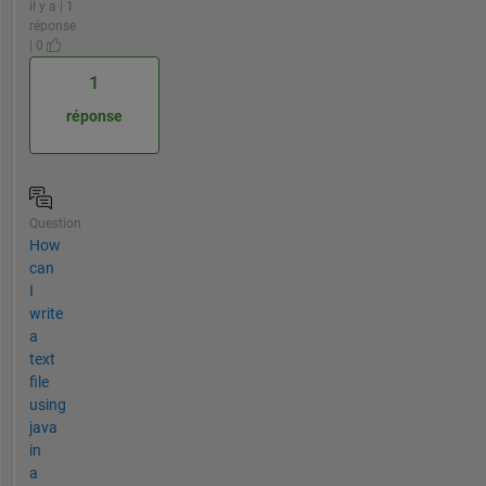
il y a | 1
réponse
| 0
1
réponse
Question
How
can
I
write
a
text
file
using
java
in
a