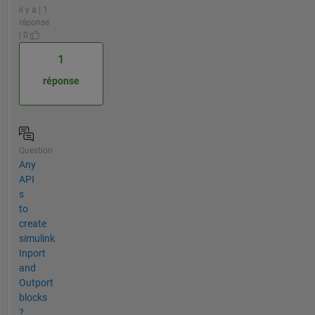
il y a | 1
réponse
| 0
1
réponse
Question
Any
API
s
to
create
simulink
Inport
and
Outport
blocks
?