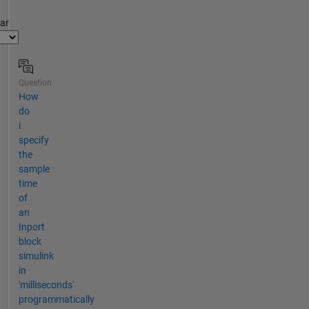
par
Question
How
do
i
specify
the
sample
time
of
an
Inport
block
simulink
in
'milliseconds'
programmatically