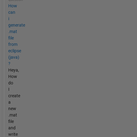
How
can
i
generate
.mat
file
from
eclipse
(java)
?
Heya,
How
do
I
create
a
new
.mat
file
and
write