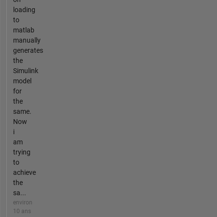
loading
to
matlab
manually
generates
the
Simulink
model
for
the
same.
Now
i
am
trying
to
achieve
the
sa...
environ
10 ans