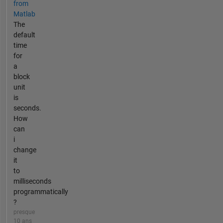
from
Matlab
The
default
time
for
a
block
unit
is
seconds.
How
can
i
change
it
to
milliseconds
programmatically
?
presque
10 ans