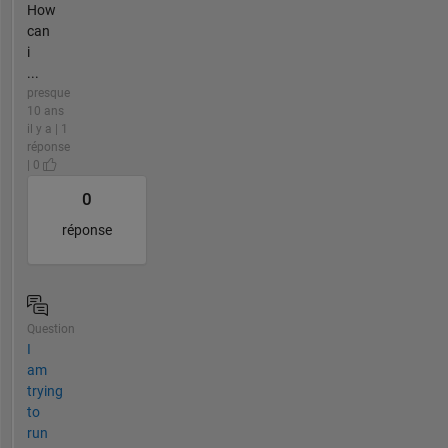
How
can
i
...
presque
10 ans
il y a | 1
réponse
| 0
0
réponse
Question
I
am
trying
to
run