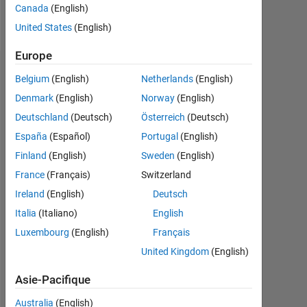
Canada
(English)
Follow
United States
(English)
Europe
Tableau de bord
Belgium
(English)
Netherlands
(English)
Denmark
(English)
Norway
(English)
Statistiques
Deutschland
(Deutsch)
Österreich
(Deutsch)
MATLAB Answers
España
(Español)
Portugal
(English)
Finland
(English)
Sweden
(English)
-2
-1
6
5
France
(Français)
Switzerland
4
Ireland
(English)
Deutsch
CONTRIBUTIONS
3
Italia
(Italiano)
English
L
Luxembourg
(English)
Français
2
United Kingdom
(English)
1
Asie-Pacifique
0
08/17
09/18
10/19
11/20
12/21
01/23
02/24
03/25
04/26
10/17
01/19
04/20
07/21
10/22
01/24
04/25
07/26
07/16
12/17
05/19
10/20
L
03/22
08/23
01/25
06/26
Australia
(English)