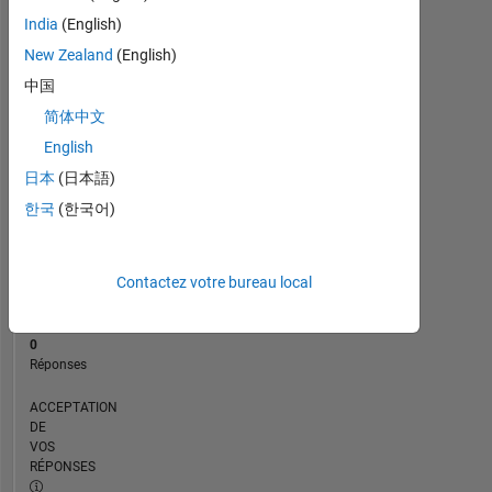
CHRONOLOGIE
India
(English)
New Zealand
(English)
RANG
中国
233
简体中文
176
of
English
302
日本
(日本語)
025
한국
(한국어)
RÉPUTATION
0
Contactez votre bureau local
CONTRIBUTIONS
5
Questions
0
Réponses
ACCEPTATION
DE
VOS
RÉPONSES