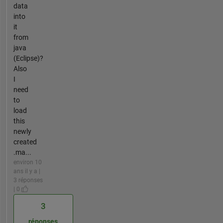
data
into
it
from
java
(Eclipse)?
Also
I
need
to
load
this
newly
created
.ma...
environ 10
ans il y a |
3 réponses
| 0
3
réponses