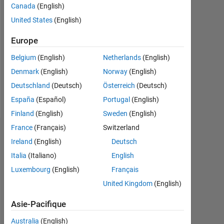
Followers:
Canada
(English)
4
United States
(English)
Following:
Europe
0
Belgium
(English)
Netherlands
(English)
Denmark
(English)
Norway
(English)
Follow
Deutschland
(Deutsch)
Österreich
(Deutsch)
Message
España
(Español)
Portugal
(English)
Finland
(English)
Sweden
(English)
France
(Français)
Switzerland
Tableau de bord
Ireland
(English)
Deutsch
Italia
(Italiano)
English
Statistiques
Luxembourg
(English)
Français
MATLAB Answers
File Exchange
All
United Kingdom
(English)
-2
-1
3
2
Asie-Pacifique
Australia
(English)