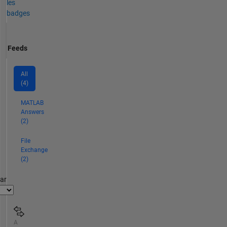
les
badges
Feeds
All
(4)
MATLAB
Answers
(2)
File
Exchange
(2)
par
A