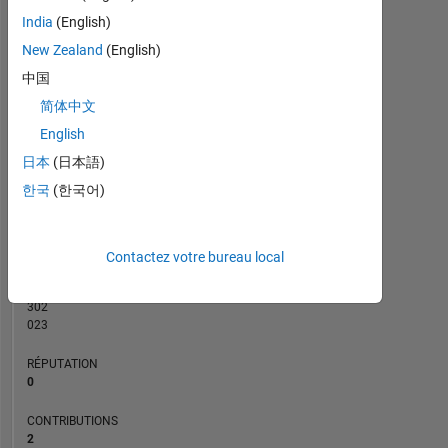
CONTRIBUTIONS
India
(English)
L
1
New Zealand
(English)
中国
简体中文
0
English
08/10
06/12
04/14
02/16
12/17
10/19
08/21
06/23
04/25
11/10
12/12
01/15
02/17
03/19
04/21
05/23
06/25
10/08
03/11
08/13
01/16
06/18
L
11/20
04/23
09/25
日本
(日本語)
CHRONOLOGIE
한국
(한국어)
RANG
279
Contactez votre bureau local
297
of
302
023
RÉPUTATION
0
CONTRIBUTIONS
2