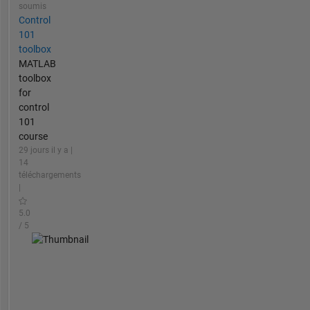
soumis
Control
101
toolbox
MATLAB
toolbox
for
control
101
course
29 jours il y a |
14
téléchargements
|
5.0
/ 5