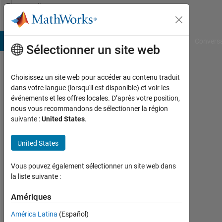
Passer au contenu
Community
Profile
B Answers
File Exchange
Cody
AI Chat Playground
Convers
Sélectionner un site web
Choisissez un site web pour accéder au contenu traduit
John
dans votre langue (lorsqu'il est disponible) et voir les
événements et les offres locales. D’après votre position,
Anthony
nous vous recommandons de sélectionner la région
suivante :
United States
.
Rossiter
Last
United States
seen:
Today
Vous pouvez également sélectionner un site web dans
|
la liste suivante :
Actif
depuis
Amériques
2008
América Latina
(Español)