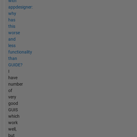
with
appdesigner:
why
has
this
worse
and
less
functionality
than
GUIDE?
I
have
number
of
very
good
GUIS
which
work
well,
but