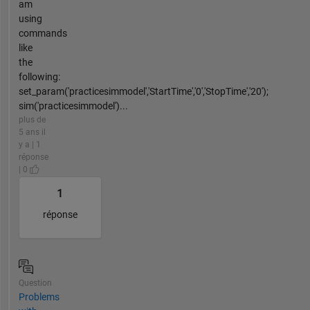
am
using
commands
like
the
following:
set_param('practicesimmodel','StartTime','0','StopTime','20');
sim('practicesimmodel')...
plus de
5 ans il
y a | 1
réponse
| 0
1
réponse
Question
Problems