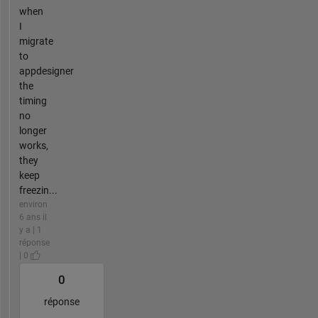
when
I
migrate
to
appdesigner
the
timing
no
longer
works,
they
keep
freezin...
environ
6 ans il
y a | 1
réponse
| 0
0
réponse