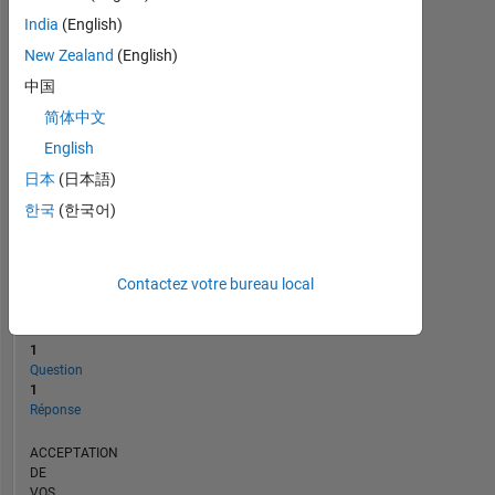
0
India
(English)
11/17
12/18
01/20
02/21
03/22
04/23
05/24
06/25
07/26
12/17
02/19
04/20
06/21
08/22
10/23
12/24
10/16
02/18
06/19
10/20
02/22
L
06/23
10/24
02/26
CHRONOLOGIE
New Zealand
(English)
中国
简体中文
RANG
237
English
124
日本
(日本語)
of
302
한국
(한국어)
025
RÉPUTATION
Contactez votre bureau local
0
CONTRIBUTIONS
1
Question
1
Réponse
ACCEPTATION
DE
VOS