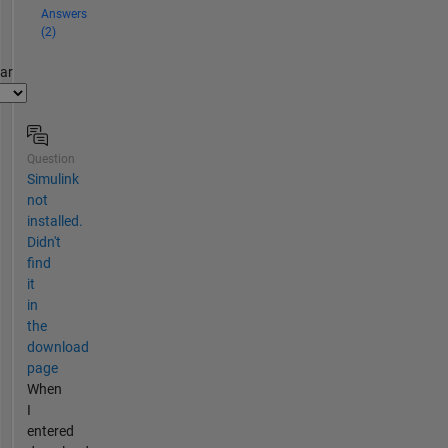
Answers
(2)
par
Question
Simulink
not
installed.
Didn't
find
it
in
the
download
page
When
I
entered