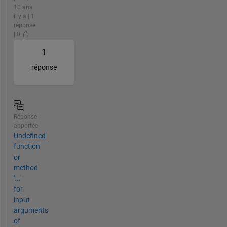
10 ans
il y a | 1
réponse
| 0
1
réponse
Réponse
apportée
Undefined
function
or
method
'...'
for
input
arguments
of