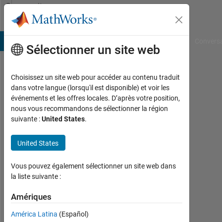
Passer au contenu
Community
Profile
B Answers
File Exchange
Cody
AI Chat Playground
Convers
Sélectionner un site web
Choisissez un site web pour accéder au contenu traduit
Lang
dans votre langue (lorsqu'il est disponible) et voir les
événements et les offres locales. D’après votre position,
Hu
nous vous recommandons de sélectionner la région
suivante :
United States
.
Actif
depuis
2016
United States
Followers:
Vous pouvez également sélectionner un site web dans
0
la liste suivante :
Following:
Amériques
0
América Latina
(Español)