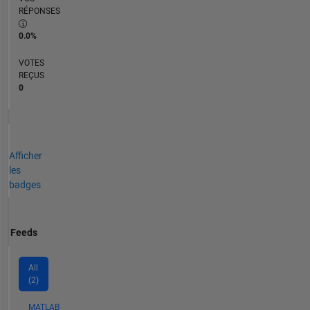
RÉPONSES
0.0%
VOTES
REÇUS
0
Afficher
les
badges
Feeds
All
(2)
MATLAB