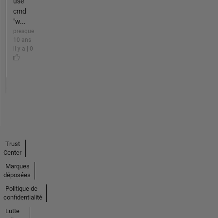
use
cmd
"w...
presque
10 ans
il y a | 0
Trust
Center
Marques
déposées
Politique de
confidentialité
Lutte