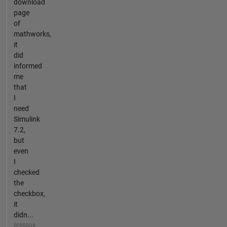
download
page
of
mathworks,
it
did
informed
me
that
I
need
Simulink
7.2,
but
even
I
checked
the
checkbox,
it
didn...
presque