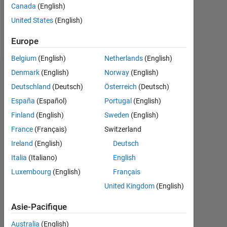
Canada
(English)
Follow
United States
(English)
Message
Europe
Belgium
(English)
Netherlands
(English)
Denmark
(English)
Norway
(English)
Tableau de bord
Deutschland
(Deutsch)
Österreich
(Deutsch)
Statistiques
España
(Español)
Portugal
(English)
Finland
(English)
Sweden
(English)
MATLAB Answers
France
(Français)
Switzerland
-2
-1
4
3
Ireland
(English)
Deutsch
Italia
(Italiano)
English
CONTRIBUTIONS
2
Luxembourg
(English)
Français
L
United Kingdom
(English)
1
Asie-Pacifique
Australia
(English)