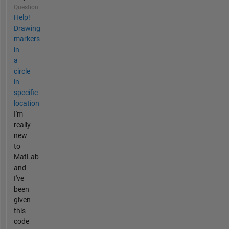
Question
Help!
Drawing
markers
in
a
circle
in
specific
location
I'm
really
new
to
MatLab
and
I've
been
given
this
code