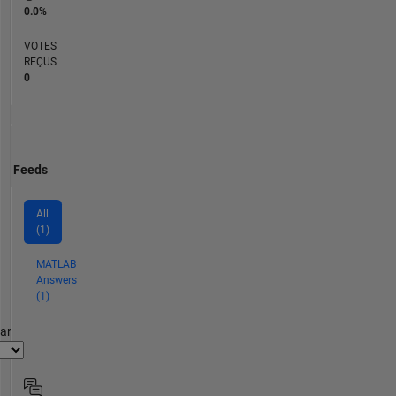
0.0%
VOTES
REÇUS
0
Feeds
All
(1)
MATLAB
Answers
(1)
par