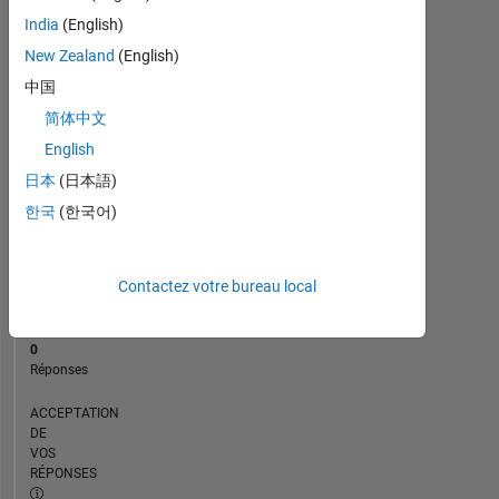
CHRONOLOGIE
India
(English)
New Zealand
(English)
RANG
中国
238
简体中文
964
of
English
302
日本
(日本語)
031
한국
(한국어)
RÉPUTATION
0
Contactez votre bureau local
CONTRIBUTIONS
1
Question
0
Réponses
ACCEPTATION
DE
VOS
RÉPONSES