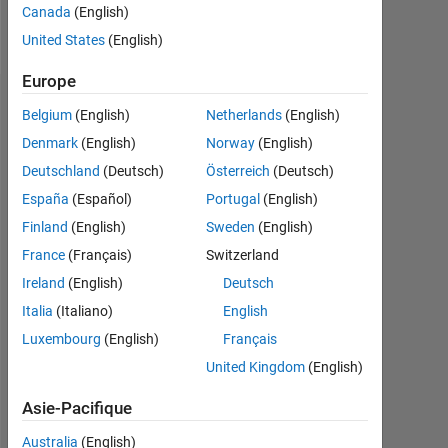
Canada
(English)
Follow
United States
(English)
Europe
Tableau de bord
Belgium
(English)
Netherlands
(English)
Denmark
(English)
Norway
(English)
Statistiques
Deutschland
(Deutsch)
Österreich
(Deutsch)
MATLAB Answers
España
(Español)
Portugal
(English)
Finland
(English)
Sweden
(English)
-2
-1
3
2
France
(Français)
Switzerland
Ireland
(English)
Deutsch
CONTRIBUTIONS
Italia
(Italiano)
English
L
1
Luxembourg
(English)
Français
United Kingdom
(English)
Asie-Pacifique
0
11/17
11/18
11/19
11/21
11/22
11/23
11/25
01/18
03/19
05/20
07/21
09/22
01/25
11/16
03/18
07/19
11/20
L
03/22
07/23
11/24
03/26
Australia
(English)