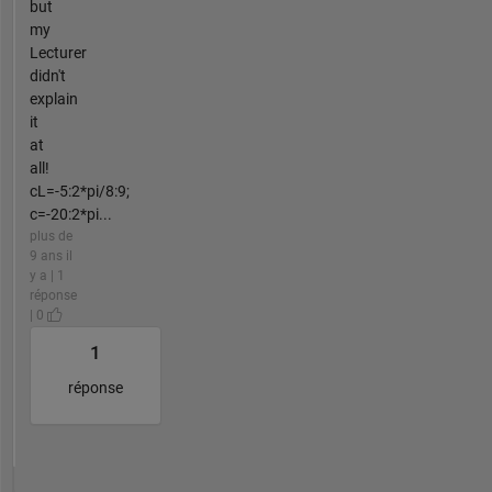
but
my
Lecturer
didn't
explain
it
at
all!
cL=-5:2*pi/8:9;
c=-20:2*pi...
plus de
9 ans il
y a | 1
réponse
| 0
1
réponse