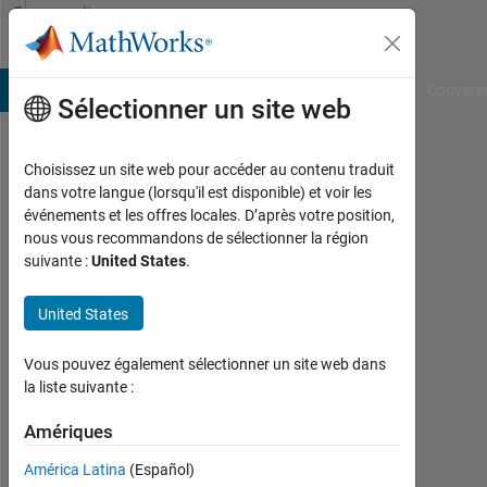
Passer au contenu
Community
Profile
B Answers
File Exchange
Cody
AI Chat Playground
Convers
Sélectionner un site web
Choisissez un site web pour accéder au contenu traduit
Rebecca
dans votre langue (lorsqu'il est disponible) et voir les
événements et les offres locales. D’après votre position,
Park
nous vous recommandons de sélectionner la région
suivante :
United States
.
Actif
depuis
2016
United States
Followers:
Vous pouvez également sélectionner un site web dans
0
la liste suivante :
Following:
Amériques
0
América Latina
(Español)