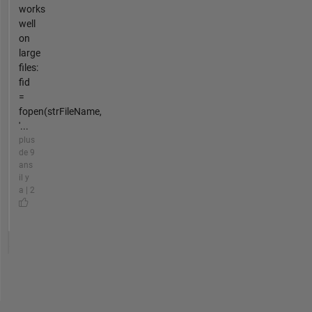
works
well
on
large
files:
fid
=
fopen(strFileName,
'...
plus
de 9
ans
il y
a | 2