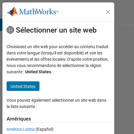
Passer au contenu
Community
Profile
B Answers
File Exchange
Cody
AI Chat Playground
Convers
Sélectionner un site web
Choisissez un site web pour accéder au contenu traduit
Boris
dans votre langue (lorsqu'il est disponible) et voir les
événements et les offres locales. D’après votre position,
Victoria
nous vous recommandons de sélectionner la région
and
suivante :
United States
.
Albert
Museum
United States
Last
Vous pouvez également sélectionner un site web dans
seen:
la liste suivante :
presque
4 ans il
Amériques
y a
|
América Latina
(Español)
Actif