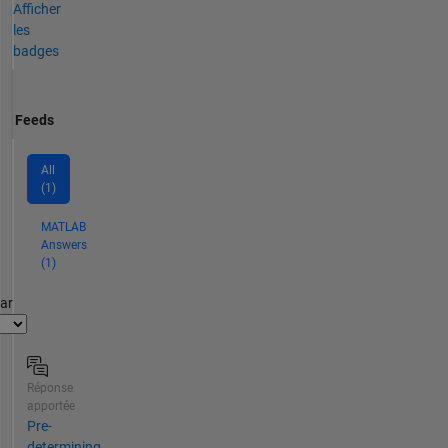
Afficher
les
badges
Feeds
All
(1)
MATLAB
Answers
(1)
par
Réponse
apportée
Pre-
determining