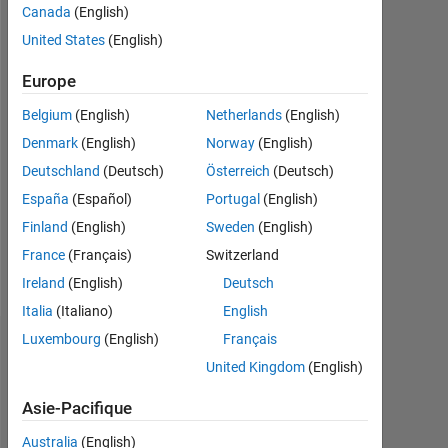
Canada
(English)
depuis
United States
(English)
2017
Europe
Followers:
0
Belgium
(English)
Netherlands
(English)
Denmark
(English)
Norway
(English)
Following:
0
Deutschland
(Deutsch)
Österreich
(Deutsch)
España
(Español)
Portugal
(English)
Follow
Finland
(English)
Sweden
(English)
France
(Français)
Switzerland
Message
Ireland
(English)
Deutsch
Italia
(Italiano)
English
Luxembourg
(English)
Français
Tableau de bord
United Kingdom
(English)
Statistiques
Asie-Pacifique
MATLAB Answers
Australia
(English)