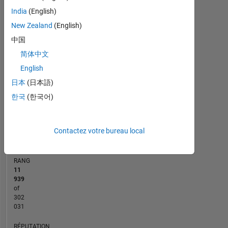
India
(English)
-2
-1
3
2
New Zealand
(English)
中国
CONTRIBUTIONS
简体中文
L
1
English
日本
(日本語)
한국
(한국어)
0
01/18
01/19
01/20
01/22
01/23
01/24
01/26
03/18
05/19
07/20
09/21
11/22
03/25
01/17
05/18
09/19
01/21
L
05/22
09/23
01/25
05/26
CHRONOLOGIE
Contactez votre bureau local
RANG
11
939
of
302
031
RÉPUTATION