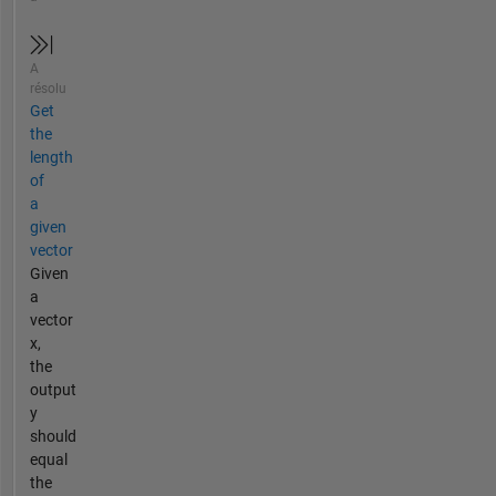
A
résolu
Get
the
length
of
a
given
vector
Given
a
vector
x,
the
output
y
should
equal
the