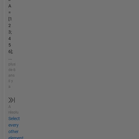
A
=
[1
2
3;
4
5
6];
...
plus
de 6
ans
il y
a
A
résolu
Select
every
other
element