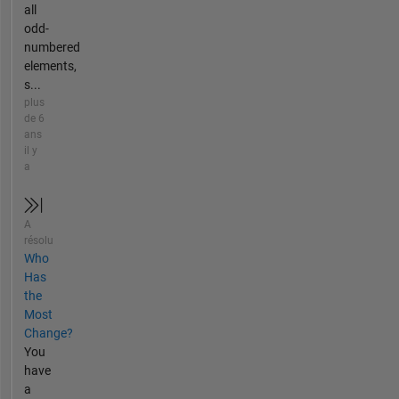
all
odd-
numbered
elements,
s...
plus
de 6
ans
il y
a
A
résolu
Who
Has
the
Most
Change?
You
have
a