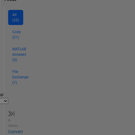
All
(25)
Cody
(21)
MATLAB
Answers
(3)
File
Exchange
(1)
par
A
résolu
Convert