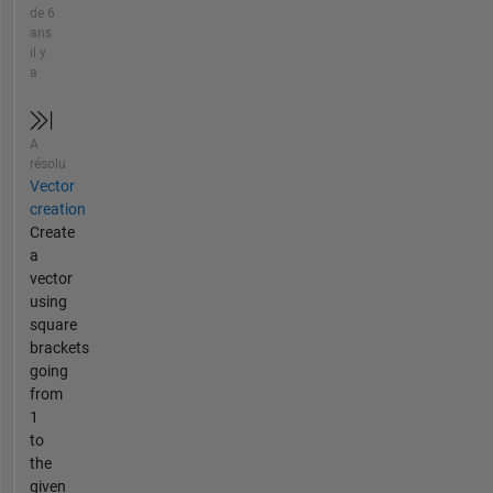
de 6
ans
il y
a
A
résolu
Vector
creation
Create
a
vector
using
square
brackets
going
from
1
to
the
given