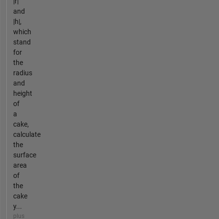
|r|
and
|h|,
which
stand
for
the
radius
and
height
of
a
cake,
calculate
the
surface
area
of
the
cake
y...
plus