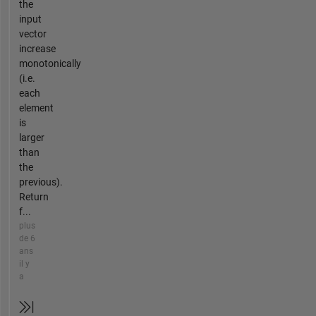
the
input
vector
increase
monotonically
(i.e.
each
element
is
larger
than
the
previous).
Return
f...
plus
de 6
ans
il y
a