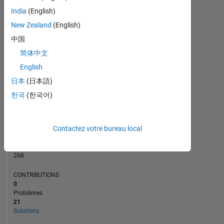
CONTRIBUTIONS
15
India
(English)
10
10
New Zealand
(English)
中国
5
简体中文
0
11/17
11/18
11/19
11/21
11/22
11/23
11/25
01/18
03/19
05/20
07/21
09/22
01/25
11/16
03/18
07/19
11/20
L
03/22
07/23
11/24
03/26
English
CHRONOLOGIE
日本
(日本語)
한국
(한국어)
RANG
21
Contactez votre bureau local
171
of
178
268
CONTRIBUTIONS
0
Problèmes
21
Solutions