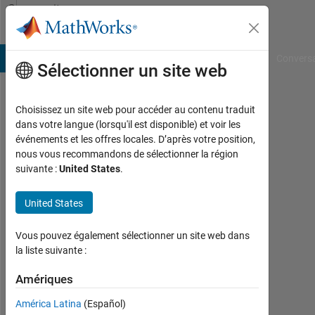
Passer au contenu
Community
Profile
B Answers
File Exchange
Cody
AI Chat Playground
Convers
Sélectionner un site web
Choisissez un site web pour accéder au contenu traduit
MOHD
dans votre langue (lorsqu'il est disponible) et voir les
événements et les offres locales. D’après votre position,
AQUIB
nous vous recommandons de sélectionner la région
suivante :
United States
.
Last
seen:
plus
United States
de 3
ans il
Vous pouvez également sélectionner un site web dans
y a
la liste suivante :
|
Actif
Amériques
depuis
América Latina
(Español)
2016