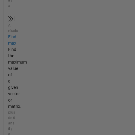
il y
a
A
résolu
Find
max
Find
the
maximum
value
of
a
given
vector
or
matrix.
plus
de 6
ans
il y
a