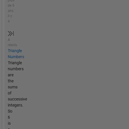
plus
de 6
ans
il y
a
A
résolu
Triangle
Numbers
Triangle
numbers
are
the
sums
of
successive
integers.
So
6
is