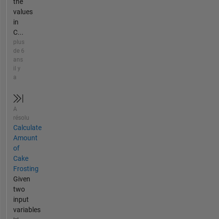
the
values
in
C...
plus
de 6
ans
il y
a
A
résolu
Calculate
Amount
of
Cake
Frosting
Given
two
input
variables