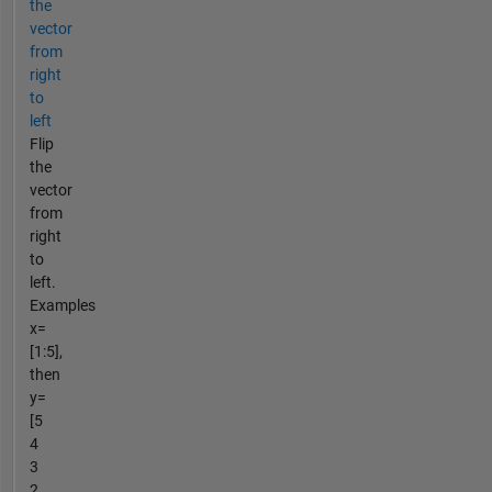
the
vector
from
right
to
left
Flip
the
vector
from
right
to
left.
Examples
x=
[1:5],
then
y=
[5
4
3
2