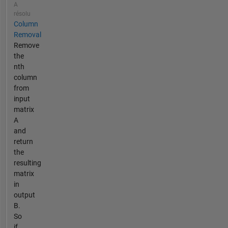
A
résolu
Column
Removal
Remove
the
nth
column
from
input
matrix
A
and
return
the
resulting
matrix
in
output
B.
So
if