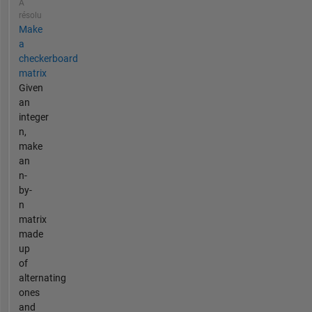
A
résolu
Make
a
checkerboard
matrix
Given
an
integer
n,
make
an
n-
by-
n
matrix
made
up
of
alternating
ones
and