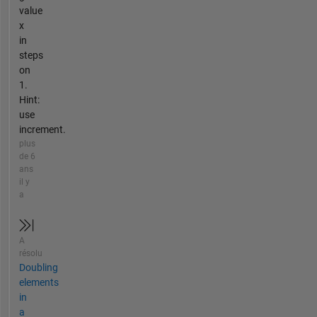
value
x
in
steps
on
1.
Hint:
use
increment.
plus
de 6
ans
il y
a
A
résolu
Doubling
elements
in
a