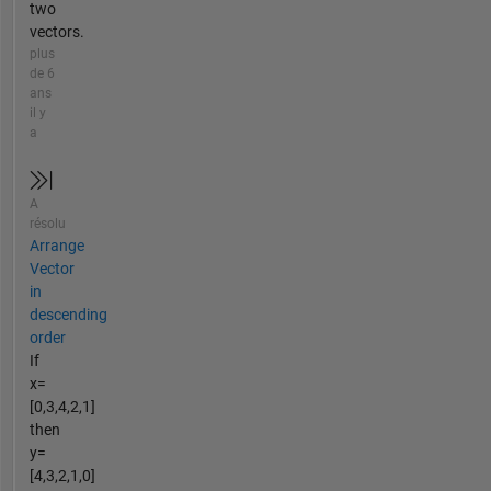
two
vectors.
plus
de 6
ans
il y
a
A
résolu
Arrange
Vector
in
descending
order
If
x=
[0,3,4,2,1]
then
y=
[4,3,2,1,0]