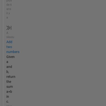
plus
de 6
ans
il y
a
A
résolu
Add
two
numbers
Given
a
and
b,
return
the
sum
a+b
in
c.