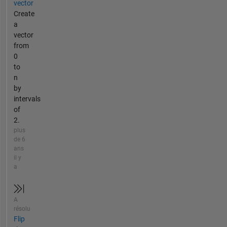
vector
Create
a
vector
from
0
to
n
by
intervals
of
2.
plus
de 6
ans
il y
a
A
résolu
Flip