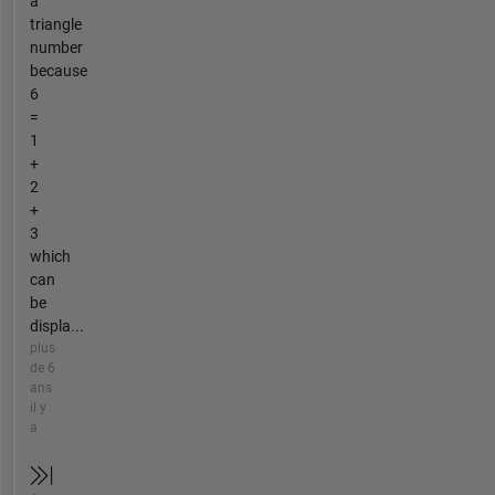
a
triangle
number
because
6
=
1
+
2
+
3
which
can
be
displa...
plus
de 6
ans
il y
a