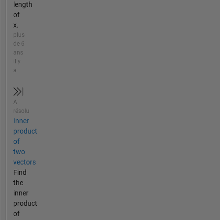
length
of
x.
plus
de 6
ans
il y
a
A
résolu
Inner
product
of
two
vectors
Find
the
inner
product
of