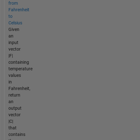
from
Fahrenheit
to
Celsius
Given
an
input
vector
|F|
containing
temperature
values
in
Fahrenheit,
return
an
output
vector
|C|
that
contains