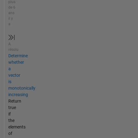
plus
de 6
ans
il y
a
A
résolu
Determine
whether
a
vector
is
monotonically
increasing
Return
true
if
the
elements
of