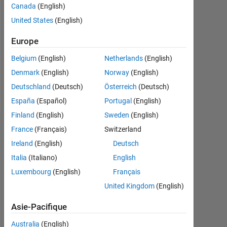
Canada
(English)
Followers:
United States
(English)
0
Europe
Following:
0
Belgium
(English)
Netherlands
(English)
Denmark
(English)
Norway
(English)
Follow
Deutschland
(Deutsch)
Österreich
(Deutsch)
España
(Español)
Portugal
(English)
Finland
(English)
Sweden
(English)
Tableau de bord
France
(Français)
Switzerland
Ireland
(English)
Deutsch
Statistiques
Italia
(Italiano)
English
Luxembourg
(English)
Français
Cody
MATLAB Answers
File Exchange
All
United Kingdom
(English)
-10
12
30
-4
-2
-5
2
4
6
8
25
Asie-Pacifique
20
Australia
(English)