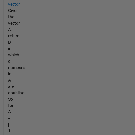
vector
Given
the
vector
A,
return
B
in
which
all
numbers
in
A
are
doubling.
So
for:
A
=
[
1