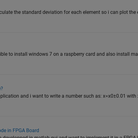
culate the standard deviation for each element so i can plot the e
sible to install windows 7 on a raspberry card and also install ma
e?
 application and i want to write a number such as: x=x0±0.01 with
ode in FPGA Board
on developped in matlab gui and want to implement it in a FPGA 