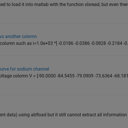
tried to load it into matlab with the function xlsread, but even the
 vs another colomn
column such as i=1.0e+03 *[ -0.0186 -0.0386 -0.0828 -0.2184 -0.6
curve for sodium channel
oltage colomn V = [-90.0000 -84.5455 -79.0909 -73.6364 -68.18
nt data) using abfload but it still cannot extract all informatio