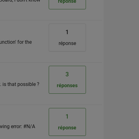
réponse
1
nction' for the
réponse
3
 is that possible ?
réponses
1
owing error: #N/A
réponse