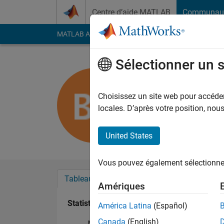
Passer au contenu
Centre d’aide MATLAB
Communau
MATLAB Answers
File Exchange
Cody
AI Cha
Sélectionner un 
best16 p
Actif depuis 2016
Choisissez un site web pour accéder 
Followers:
0
Followi
locales. D’après votre position, no
Follow
United States
Vous pouvez également sélectionner 
Tableau de bord
Badges
Recommanda
Amériques
Statistiques
América Latina
(Español)
Canada
(English)
MATLAB Answers