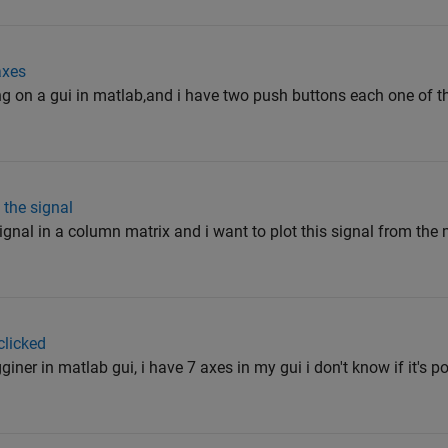
axes
 on a gui in matlab,and i have two push buttons each one of th
 the signal
ignal in a column matrix and i want to plot this signal from the
licked
ner in matlab gui, i have 7 axes in my gui i don't know if it's p