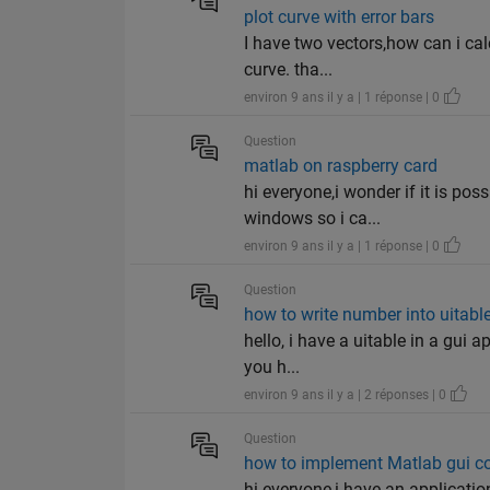
plot curve with error bars
I have two vectors,how can i cal
curve. tha...
environ 9 ans il y a | 1 réponse | 0
Question
matlab on raspberry card
hi everyone,i wonder if it is pos
windows so i ca...
environ 9 ans il y a | 1 réponse | 0
Question
how to write number into uitabl
hello, i have a uitable in a gui
you h...
environ 9 ans il y a | 2 réponses | 0
Question
how to implement Matlab gui c
hi everyone,i have an applicati