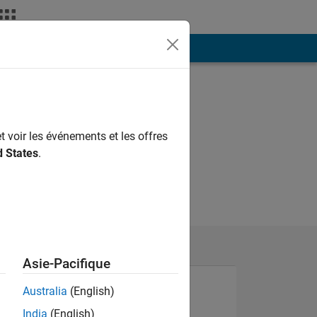
ión
Más
t voir les événements et les offres
d States
.
Asie-Pacifique
Australia
(English)
India
(English)