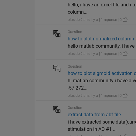
hello, i have an excel file and i 
column...
plus de 9 ans il y a | 1 réponse | 0
Question
how to plot normalized column
hello matlab community, i have 
plus de 9 ans il y a | 1 réponse | 0
Question
how to plot sigmoid activation 
hi matlab community i have a v
-57.272...
plus de 9 ans il y a | 1 réponse | 0
Question
extract data from abf file
i have extracted some data(curre
stimulation in AO #1 ...