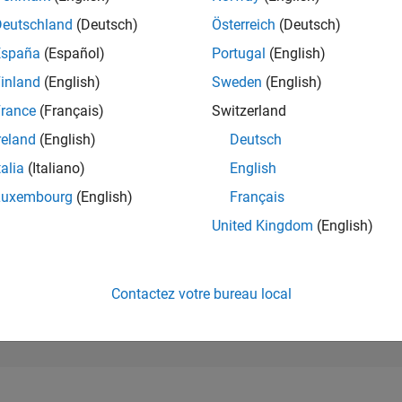
239 735
of 302 025
Deutschland
(Deutsch)
Österreich
(Deutsch)
España
(Español)
Portugal
(English)
RÉPUTATION
0
inland
(English)
Sweden
(English)
rance
(Français)
Switzerland
CONTRIBUTIO
30
Questions
reland
(English)
Deutsch
0
Réponses
talia
(Italiano)
English
ACCEPTATION
Luxembourg
(English)
Français
VOS RÉPONS
36.67%
05/21
L
02/22
11/22
08/23
05/24
02/25
11/25
08/26
United Kingdom
(English)
CHRONOLOGIE
VOTES REÇUS
0
Contactez votre bureau local