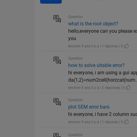
Question
what is the root object?
hello,everyone can you please ex
you
environ 9 ans il y a | 1 réponse | 0
Question
how to solve uitable error?
hi everyone, i am using a gui app
da(1,2)=num2cell(horzcat(num..
environ 9 ans il y a | 2 réponses | 0
Question
plot SEM error bars
hi everyone, i have 2 column such
environ 9 ans il y a | 1 réponse | 0
Question