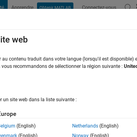
té
Apprendre
Connectez-vous
Obtenir MATLAB
t Playground
Conversaciones
Competiciones
Blogs
Publicac
site web
rogrammer
au contenu traduit dans votre langue (lorsqu'il est disponible) e
ng:
0
us vous recommandons de sélectionner la région suivante :
Unite
un site web dans la liste suivante :
tions
Europe
Belgium
(English)
Netherlands
(English)
RANG
Denmark
(English)
Norway
(English)