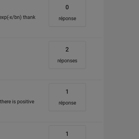
0
*exp(-x/bn) thank
réponse
2
réponses
1
here is positive
réponse
1