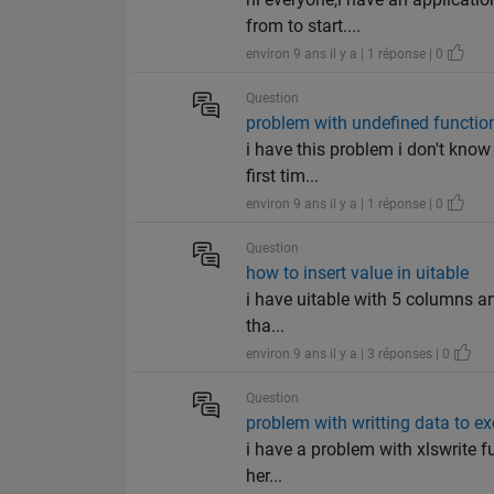
from to start....
environ 9 ans il y a | 1 réponse | 0
Question
problem with undefined function
i have this problem i don't know
first tim...
environ 9 ans il y a | 1 réponse | 0
Question
how to insert value in uitable
i have uitable with 5 columns and
tha...
environ 9 ans il y a | 3 réponses | 0
Question
problem with writting data to e
i have a problem with xlswrite fu
her...