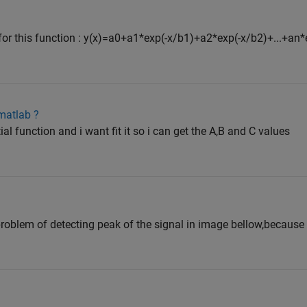
t for this function : y(x)=a0+a1*exp(-x/b1)+a2*exp(-x/b2)+...+an
 matlab ?
al function and i want fit it so i can get the A,B and C values
roblem of detecting peak of the signal in image bellow,because t