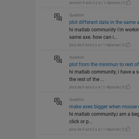
environ 9 ans il y a | 1 réponse | 0
Question
plot differant data in the same 
hi matlab community i'm working
same axe. how can i...
plus de 9 ans il y a | 1 réponse | 0
Question
plot from the minimun to rest of
hi matlab community, i have a s
the rest of the ...
plus de 9 ans il y a | 1 réponse | 0
Question
make axes bigger when mouse c
hi matlab community,i am a beggi
click or p...
plus de 9 ans il y a | 1 réponse | 0