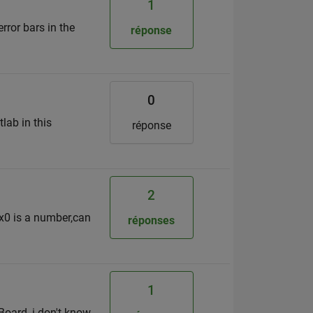
1
rror bars in the
réponse
0
tlab in this
réponse
2
 x0 is a number,can
réponses
1
Board, i don't know