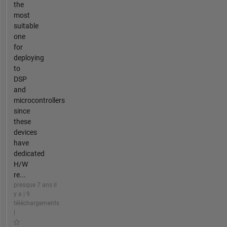
the
most
suitable
one
for
deploying
to
DSP
and
microcontrollers
since
these
devices
have
dedicated
H/W
re...
presque 7 ans il
y a | 9
téléchargements
|