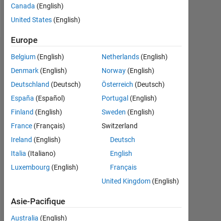
Canada
(English)
Follow
United States
(English)
Europe
Tableau de bord
Belgium
(English)
Netherlands
(English)
Denmark
(English)
Norway
(English)
Statistiques
Deutschland
(Deutsch)
Österreich
(Deutsch)
File Exchange
España
(Español)
Portugal
(English)
Finland
(English)
Sweden
(English)
-2
-1
4
3
France
(Français)
Switzerland
Ireland
(English)
Deutsch
CONTRIBUTIONS
2
Italia
(Italiano)
English
L
Luxembourg
(English)
Français
1
United Kingdom
(English)
Asie-Pacifique
0
06/20
03/21
12/21
06/23
03/24
12/24
06/26
07/20
05/21
03/22
01/23
11/23
07/25
05/26
09/19
09/20
09/21
09/22
L
09/23
09/24
09/25
Australia
(English)