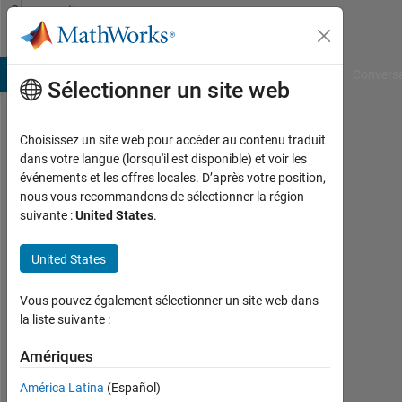
Passer au contenu
Community
Profile
B Answers
File Exchange
Cody
AI Chat Playground
Convers
Sélectionner un site web
Choisissez un site web pour accéder au contenu traduit
Osama
dans votre langue (lorsqu'il est disponible) et voir les
événements et les offres locales. D’après votre position,
Arafa
nous vous recommandons de sélectionner la région
suivante :
United States
.
Actif
depuis
2019
United States
Followers:
Vous pouvez également sélectionner un site web dans
0
la liste suivante :
Following:
Amériques
0
América Latina
(Español)