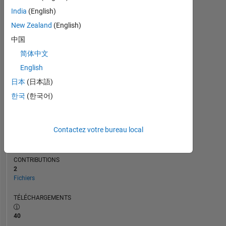
CHRONOLOGIE
India
(English)
New Zealand
(English)
RANG
中国
2
简体中文
907
of
21
English
508
日本
(日本語)
RÉPUTATION
한국
(한국어)
578
CLASSEMENT
Contactez votre bureau local
MOYEN
5.00
CONTRIBUTIONS
2
Fichiers
TÉLÉCHARGEMENTS
40