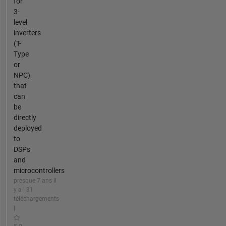
for
3-
level
inverters
(T-
Type
or
NPC)
that
can
be
directly
deployed
to
DSPs
and
microcontrollers
presque 7 ans il
y a | 31
téléchargements
|