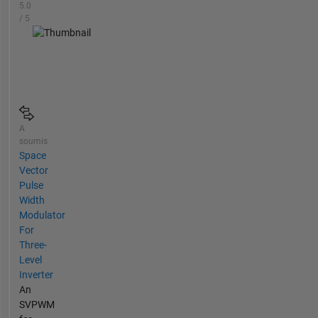
5.0
/ 5
A
soumis
Space
Vector
Pulse
Width
Modulator
For
Three-
Level
Inverter
An
SVPWM