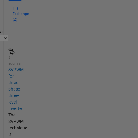
File
Exchange
(2)
par
A
soumis
SVPWM
for
three-
phase
three-
level
Inverter
The
SVPWM
technique
is