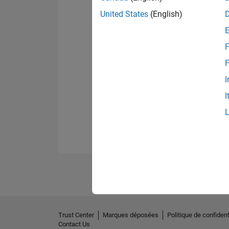
United States
(English)
F
F
I
I
Trust Center
Marques déposées
Politique de confident
Contact Us