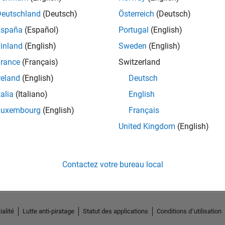
Deutschland
(Deutsch)
Österreich
(Deutsch)
España
(Español)
Portugal
(English)
inland
(English)
Sweden
(English)
rance
(Français)
Switzerland
reland
(English)
Deutsch
talia
(Italiano)
English
Luxembourg
(English)
Français
United Kingdom
(English)
Pas d'activité
Contactez votre bureau local
ialité
Lutte anti-piratage
Statut des applications
Conditions d՚utilisation