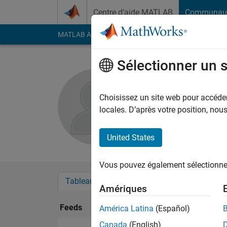
Passer au contenu
Centre d’aide MATLAB
Communau
MATLAB Answers
File Exchange
Cody
AI Cha
Sélectionner un 
Malith Fe
Choisissez un site web pour accéder 
Followers:
0
Followi
locales. D’après votre position, no
Follow
United States
Vous pouvez également sélectionner 
Tableau de bord
Badges
Recommanda
Amériques
Feeds
América Latina
(Español)
Canada
(English)