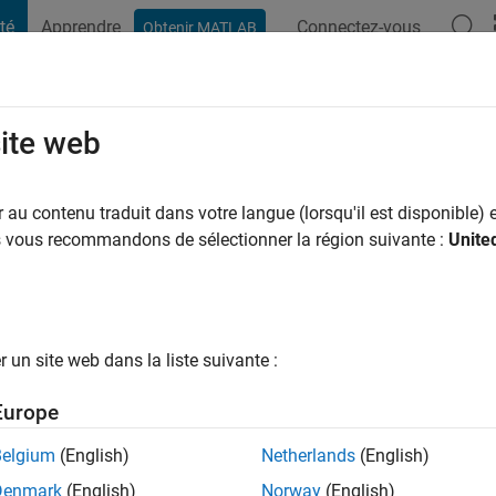
té
Apprendre
Connectez-vous
Obtenir MATLAB
t Playground
Conversaciones
Competiciones
Blogs
Publicac
site web
rnando
au contenu traduit dans votre langue (lorsqu'il est disponible) e
ng:
0
us vous recommandons de sélectionner la région suivante :
Unite
un site web dans la liste suivante :
tions
Europe
Belgium
(English)
Netherlands
(English)
Denmark
(English)
Norway
(English)