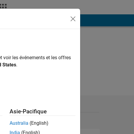
ión
Más
t voir les événements et les offres
d States
.
Asie-Pacifique
Australia
(English)
India
(English)