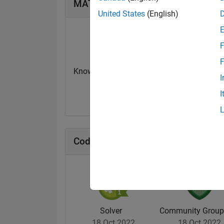
MATLAB Answers Badges
United States
(English)
F
F
Knowledgeable Level 1
First Answer
I
18 Oct 2022
14 Oct 2022
I
Cody Badges
Solver
Community Group 
18 Oct 2022
18 Oct 2022