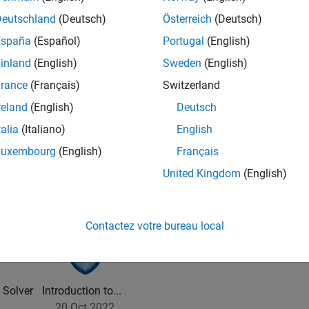
Deutschland
(Deutsch)
Österreich
(Deutsch)
España
(Español)
Portugal
(English)
inland
(English)
Sweden
(English)
rance
(Français)
Switzerland
reland
(English)
Deutsch
talia
(Italiano)
English
Luxembourg
(English)
Français
United Kingdom
(English)
Contactez votre bureau local
Solver
Introduction to...
20 Oct 2022