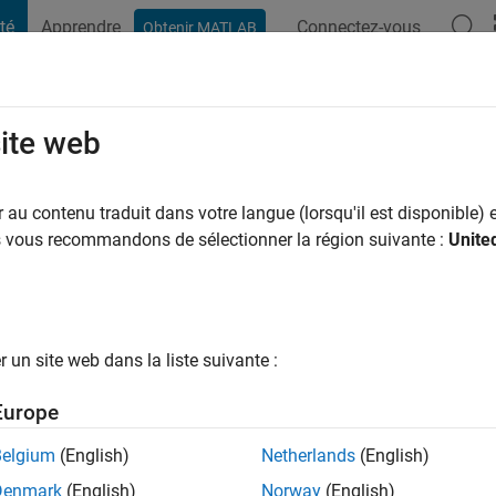
té
Apprendre
Connectez-vous
Obtenir MATLAB
t Playground
Conversaciones
Competiciones
Blogs
Publicac
site web
ra Lliguin León
ns il y a
|
Actif depuis 2022
au contenu traduit dans votre langue (lorsqu'il est disponible) e
ng:
0
us vous recommandons de sélectionner la région suivante :
Unite
un site web dans la liste suivante :
tions
Europe
Belgium
(English)
Netherlands
(English)
Denmark
(English)
Norway
(English)