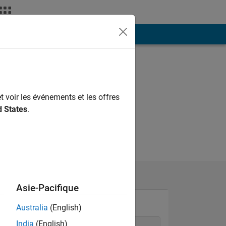
ión
Más
t voir les événements et les offres
d States
.
Asie-Pacifique
Australia
(English)
India
(English)