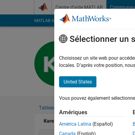
Passer au contenu
Centre d’aide MATLAB
Communau
MATLAB Answers
File Exchange
Cody
AI Cha
Sélectionner un 
Karen Yadi
Last seen: plus de 3 a
Choisissez un site web pour accéder 
Followers:
0
Followi
locales. D’après votre position, no
Follow
United States
Vous pouvez également sélectionner 
Tableau de bord
Badges
Recommanda
Amériques
Karen Yadira Lliguin León's Badges
América Latina
(Español)
Canada
(English)