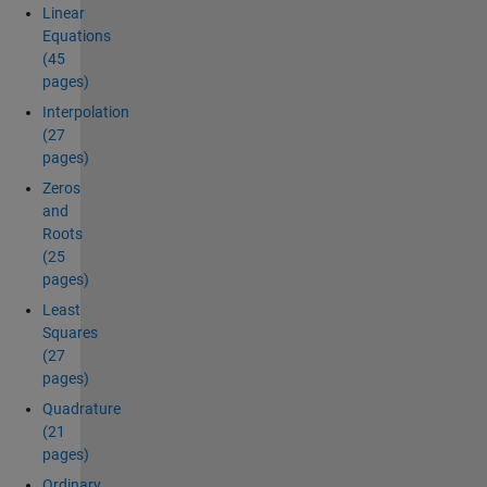
Linear
Equations
(45
pages)
Interpolation
(27
pages)
Zeros
and
Roots
(25
pages)
Least
Squares
(27
pages)
Quadrature
(21
pages)
Ordinary