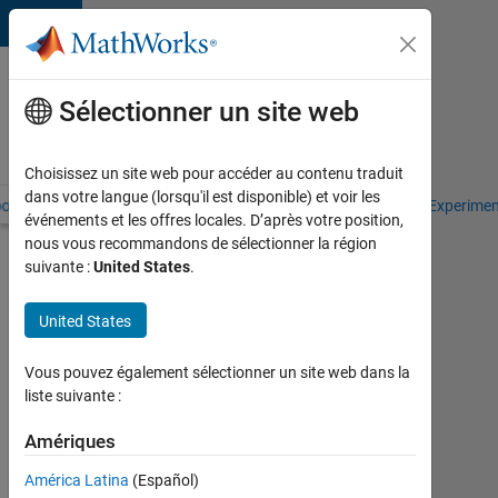
Passer au contenu
Manuels
de
Sélectionner un site web
Cleve
Moler
Choisissez un site web pour accéder au contenu traduit
dans votre langue (lorsqu'il est disponible) et voir les
oks by Cleve Moler
Numerical Computing with MATLAB
Experime
événements et les offres locales. D’après votre position,
nous vous recommandons de sélectionner la région
Numerical
suivante :
United States
.
Computing
with
United States
MATLAB
Vous pouvez également sélectionner un site web dans la
liste suivante :
Copyright
Amériques
2004,
Cleve
América Latina
(Español)
Moler.