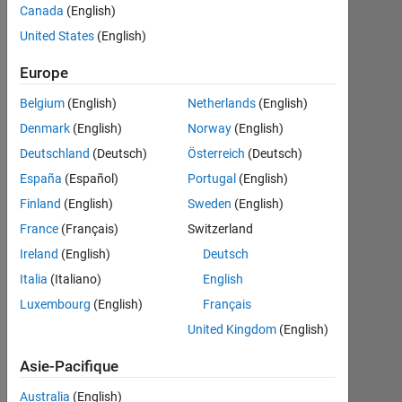
Canada
(English)
by
United States
(English)
Cleve
Moler
Europe
Belgium
(English)
Netherlands
(English)
A
traditional
Denmark
(English)
Norway
(English)
textbook
Deutschland
(Deutsch)
Österreich
(Deutsch)
print
España
(Español)
Portugal
(English)
edition,
published
Finland
(English)
Sweden
(English)
by the
France
(Français)
Switzerland
Society
Ireland
(English)
Deutsch
for
Industrial
Italia
(Italiano)
English
and
Luxembourg
(English)
Français
Applied
United Kingdom
(English)
Mathematics,
is
Asie-Pacifique
available
from the
Australia
(English)