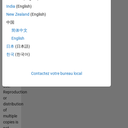
SIAM
India
(English)
Web
site
.
New Zealand
(English)
中国
Reproduction
简体中文
of single
copies
English
of this
日本
(日本語)
Web
한국
(한국어)
edition
is
permitted
Contactez votre bureau local
for
individual
use.
Reproduction
or
distribution
of
multiple
copies is
not