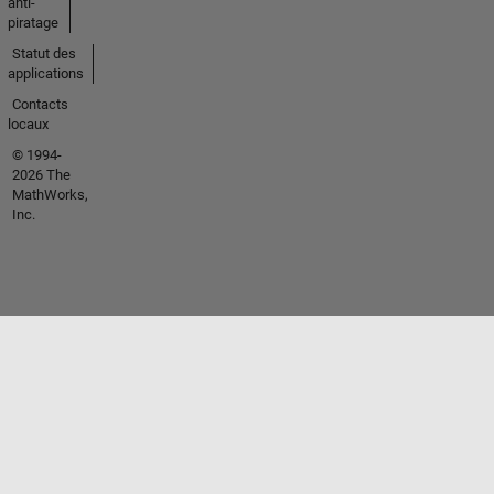
anti-
piratage
Statut des
applications
Contacts
locaux
© 1994-
2026 The
MathWorks,
Inc.