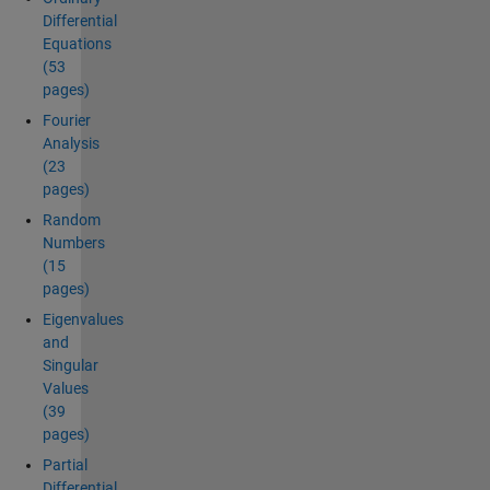
Differential
Equations
(53
pages)
Fourier
Analysis
(23
pages)
Random
Numbers
(15
pages)
Eigenvalues
and
Singular
Values
(39
pages)
Partial
Differential