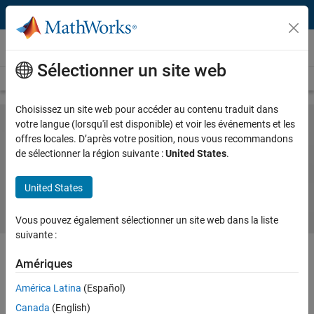
Passer au contenu
MATLAB et Simulink pour les startups
Sélectionner un site web
Overview
EV Startups
Accelerator Program
Choisissez un site web pour accéder au contenu traduit dans
votre langue (lorsqu'il est disponible) et voir les événements et les
offres locales. D’après votre position, nous vous recommandons
Build Your Electric Vehicle Startup
de sélectionner la région suivante :
United States
.
with MATLAB and Simulink
United States
Vous pouvez également sélectionner un site web dans la liste
suivante :
Amériques
®
Speed up your electric vehicle (EV) development using MATLAB
and
América Latina
(Español)
®
Simulink
to develop embedded control software, gain insight into
real-world usage, and reduce vehicle testing.
Canada
(English)