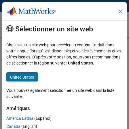
Passer au contenu
Vidéos
Sélectionner un site web
Videos Home
Search
Play
Vi
3:04
Choisissez un site web pour accéder au contenu traduit dans
votre langue (lorsqu'il est disponible) et voir les événements et les
Description
offres locales. D’après votre position, nous vous recommandons
de sélectionner la région suivante :
United States
.
Video
How to Call Python from MATLAB
United States
Published: 14 Oct 2019
Vous pouvez également sélectionner un site web dans la liste
suivante :
Full Transcript
Amériques
Related Resources
América Latina
(Español)
Canada
(English)