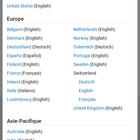
United States
(English)
Full Transcript
Europe
Related Resources
Belgium
(English)
Netherlands
(English)
Denmark
(English)
Norway
(English)
Feedback
Deutschland
(Deutsch)
Österreich
(Deutsch)
UP NEXT
España
(Español)
Portugal
(English)
RELATED VIDEOS
Finland
(English)
Sweden
(English)
View more related videos
France
(Français)
Switzerland
Ireland
(English)
Deutsch
Italia
(Italiano)
English
Luxembourg
(English)
Français
MathWorks
United Kingdom
(English)
Accelerating the pace of engineering and science
Asie-Pacifique
Découvrir les produits
Australia
(English)
Essayer ou acheter