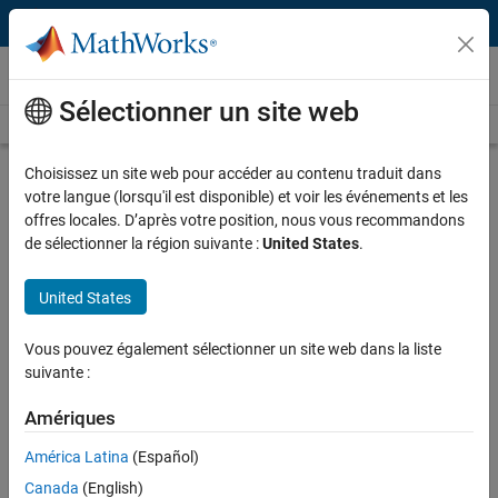
Passer au contenu
Vidéos
Sélectionner un site web
Videos Home
Search
Play
Vi
27:35
Choisissez un site web pour accéder au contenu traduit dans
votre langue (lorsqu'il est disponible) et voir les événements et les
Description
offres locales. D’après votre position, nous vous recommandons
de sélectionner la région suivante :
United States
.
Video
Medical Devices Speaker Series
2023: Achieving IEC 62304
United States
Certification for Neuromodulation
Vous pouvez également sélectionner un site web dans la liste
Devices
suivante :
From the series:
Medical Devices Speaker Series 2023
Amériques
Published: 18 May 2023
América Latina
(Español)
Canada
(English)