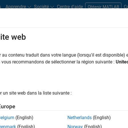
s
Apprendre
Société
Centre d'aide
C
Obtenir MATLAB
site web
Play
Video l
7:47
au contenu traduit dans votre langue (lorsqu'il est disponible) e
us vous recommandons de sélectionner la région suivante :
Unite
Video
model a scissor mechanism. Reuse mechanism
un site web dans la liste suivante :
.
Europe
Belgium
(English)
Netherlands
(English)
Denmark
(English)
Norway
(English)