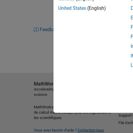
United States
(English)
F
Feedback
F
I
I
MathWorks
Découvri
Accelerating the pace of engineering and
MATLAB
science
Simulink
MathWorks est le leader mondial des logiciels
Version 
de calcul mathématique pour les ingénieurs et
Support
les scientifiques.
File Exc
Vous avez besoin d'aide ?
Contactez-nous