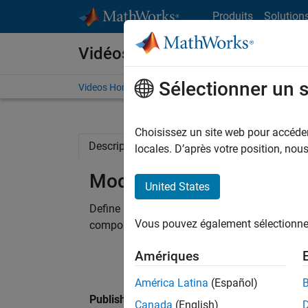
Passer au contenu
Produits
Solution
Vidéos
Sélectionner un 
Videos Home
Search
Choisissez un site web pour accéder 
Description
Related Resources
locales. D’après votre position, no
Modeling a Scissor Jack
United States
Define rigid bodies and assemble them to 
Vous pouvez également sélectionner 
components to model a four-stage scissor lift
Amériques
América Latina
(Español)
Published: 22 Mar 2012
Canada
(English)