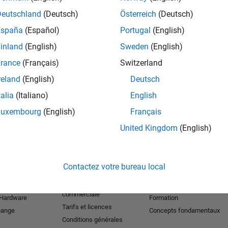
Deutschland
(Deutsch)
Österreich
(Deutsch)
España
(Español)
Portugal
(English)
inland
(English)
Sweden
(English)
rance
(Français)
Switzerland
reland
(English)
Deutsch
talia
(Italiano)
English
Luxembourg
(English)
Français
United Kingdom
(English)
r les produits
Essayer ou acheter
Se former
Téléchargements
Documentation
Contactez votre bureau local
Version d'essai
Tutoriels
étudiante
Contacter l’équipe
Exemples
commerciale
 Hardware
Formation
Tarifs et licences
hange
Concepts fondamentaux
Conditions générales