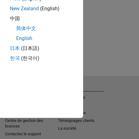
New Zealand
(English)
中国
简体中文
English
日本
(日本語)
한국
(한국어)
Obtenir de l'aide
La société
Aide à l'installation
Offres d'emploi
MATLAB Answers
Actualités
Services de consulting
Mission sociale
Centre de gestion des
Témoignages clients
licences
La société
Contactez le support