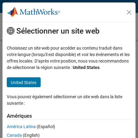
Passer au contenu
Video and Webinar Series
Sélectionner un site web
Videos Home
Search
Choisissez un site web pour accéder au contenu traduit dans
Mission on Mars Robot Challenge
votre langue (lorsqu'il est disponible) et voir les événements et les
offres locales. D’après votre position, nous vous recommandons
The Mission on Mars Robot Challenge Video Series features a
de sélectionner la région suivante :
United States
.
collection of tips and tricks designed to guide you through the
different stages of the Mission On Mars Robot Challenge. These
United States
videos will enable you to move further along in the challenge with
confidence.
Vous pouvez également sélectionner un site web dans la liste
suivante :
Presentation of the Rover Robot
Discover the rover robot used during
Amériques
the Mission on Mars Robot
América Latina
(Español)
Challenge.
Canada
(English)
2:35
Video length is 2:35