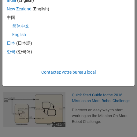
India
(English)
estimator for a wheeled robot, i.e.
New Zealand
(English)
an algorithm assessing the
2:25
Video length is 2:25
absolute robot position based on
中国
relative wheel angle information.
简体中文
English
日本
(日本語)
How to Build a Stateflow Chart
한국
(한국어)
A short introduction on the rover
robot camera and instruction on
building a Stateflow chart to move
the robot to a specific target.
Contactez votre bureau local
3:06
Video length is 3:06
Quick Start Guide to the 2016
Mission on Mars Robot Challenge
Discover an easy way to start
working on the Mission On Mars
Robot Challenge.
3:52
Video length is 3:52