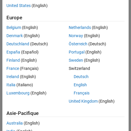
United States
(English)
Europe
Description of the Initial Algorithm
Overview of the initial algorithm
Belgium
(English)
Netherlands
(English)
used in the Mission on Mars Robot
Denmark
(English)
Norway
(English)
Challenge.
Deutschland
(Deutsch)
Österreich
(Deutsch)
2:39
Video length is 2:39
España
(Español)
Portugal
(English)
Finland
(English)
Sweden
(English)
How to Implement Algorithms for
France
(Français)
Switzerland
Simple Moves
Ireland
(English)
Deutsch
You’ll learn to control the Rover
Italia
(Italiano)
English
robot using distance and speed
commands.
Luxembourg
(English)
Français
4:18
Video length is 4:18
United Kingdom
(English)
Asie-Pacifique
Building a Position Estimator for a
Robot
Australia
(English)
Overview of a simple position