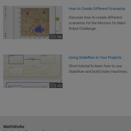
How to Create Different Scenarios
Discover how to create different
scenarios for the Mission On Mars
Robot Challenge.
2:56
Video length is 2:56
Using Stateflow in Your Projects
Short tutorial to learn how to use
Stateflow and build state machines.
2:43
Video length is 2:43
MathWorks