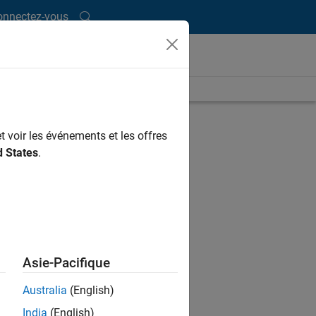
onnectez-vous
length is 30:47
UP NEXT
t voir les événements et les offres
RELATED VIDEOS
d States
.
Asie-Pacifique
Australia
(English)
India
(English)