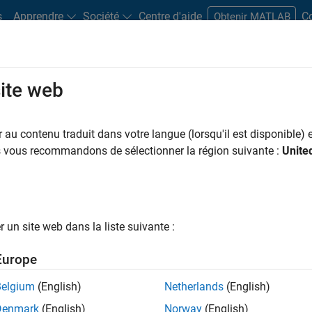
s
Apprendre
Société
Centre d'aide
C
Obtenir MATLAB
site web
Play
Video 
30:47
au contenu traduit dans votre langue (lorsqu'il est disponible) e
us vous recommandons de sélectionner la région suivante :
Unite
Video
 Quantitative Thinking with
un site web dans la liste suivante :
ing opportunities for educators in science disciplines
g
. Many of these resources were created by faculty
Europe
red strategies for teaching quantitative thinking. Their
—are published as online resources for educators in
Belgium
(English)
Netherlands
(English)
cy for computation, designing optimal project teams,
Denmark
(English)
Norway
(English)