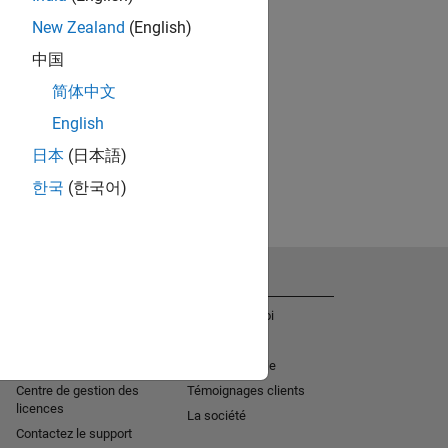
New Zealand
(English)
中国
简体中文
English
日本
(日本語)
한국
(한국어)
Obtenir de l'aide
La société
Aide à l'installation
Offres d'emploi
MATLAB Answers
Actualités
Services de consulting
Mission sociale
Centre de gestion des
Témoignages clients
licences
La société
Contactez le support