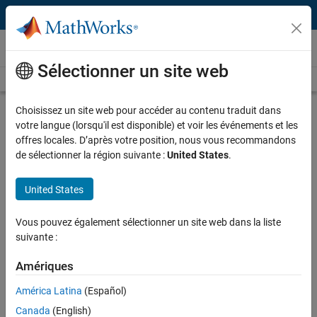
Passer au contenu
Vidéos
Sélectionner un site web
Videos Home
Search
Play
Vi
1:07:46
Choisissez un site web pour accéder au contenu traduit dans
votre langue (lorsqu'il est disponible) et voir les événements et les
Description
offres locales. D’après votre position, nous vous recommandons
de sélectionner la région suivante :
United States
.
Video
Energy Speaker Series - Module 1:
Transmission System Operations -
United States
Improving System Performance
Vous pouvez également sélectionner un site web dans la liste
and Reliability
suivante :
Recorded: 10 Nov 2021
Amériques
América Latina
(Español)
Full Transcript
Canada
(English)