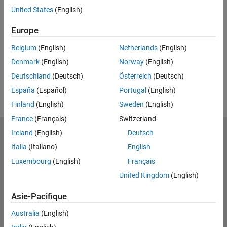
United States
(English)
Related Resources
Europe
Feedback
Belgium
(English)
Netherlands
(English)
Denmark
(English)
Norway
(English)
UP NEXT
Deutschland
(Deutsch)
Österreich
(Deutsch)
RELATED VIDEOS
España
(Español)
Portugal
(English)
Finland
(English)
Sweden
(English)
France
(Français)
Switzerland
Ireland
(English)
Deutsch
MathWorks
Accelerating the pace of engineering and science
Italia
(Italiano)
English
Luxembourg
(English)
Français
Découvrir les produits
United Kingdom
(English)
Essayer ou acheter
Asie-Pacifique
Se former
Australia
(English)