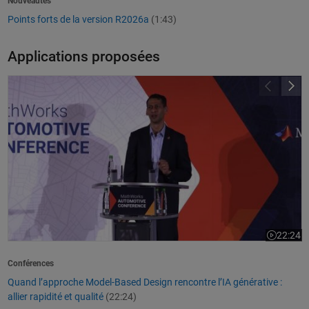
Nouveautés
Points forts de la version R2026a
(1:43)
Applications proposées
Quand l’approche Model-Based Design rencontre l’IA générative : allier ra
22:24
La vidéo 
Conférences
Quand l’approche Model-Based Design rencontre l’IA générative :
allier rapidité et qualité
(22:24)