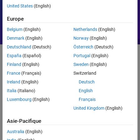
United States
(English)
Contrôle moteur
PID
Europe
Belgium
(English)
Netherlands
(English)
Denmark
(English)
Norway
(English)
Deutschland
(Deutsch)
Österreich
(Deutsch)
España
(Español)
Portugal
(English)
Pour débuter
Finland
(English)
Sweden
(English)
France
(Français)
Switzerland
Introduction à MATLAB
Ireland
(English)
Deutsch
Italia
(Italiano)
English
Luxembourg
(English)
Français
United Kingdom
(English)
Asie-Pacifique
Australia
(English)