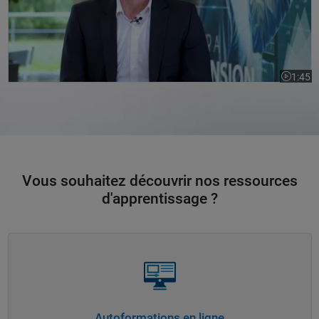
1:45
La vidéo
Vous souhaitez découvrir nos ressources
d'apprentissage ?
Navigation dans l'interface
Autoformations en ligne