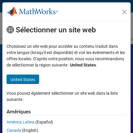
Passer au contenu
Vidéos
Sélectionner un site web
Vidéos
Recherche
Choisissez un site web pour accéder au contenu traduit dans
votre langue (lorsqu'il est disponible) et voir les événements et les
offres locales. D’après votre position, nous vous recommandons
Vidéos MATLAB et Simulink
de sélectionner la région suivante :
United States
.
Découvrez les outils, leurs fonctionnalités et comment ils aident les
United States
ingénieurs et les scientifiques dans leur travail.
Vous pouvez également sélectionner un site web dans la liste
Recherche
suivante :
Rech
Amériques
Sujets d’intérêt :
América Latina
(Español)
MATLAB
Simulink
Simscape
Arduino
Canada
(English)