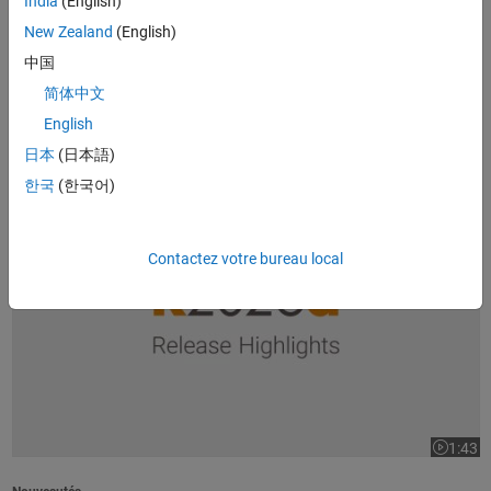
India
(English)
1:37
La vidéo
New Zealand
(English)
中国
Présentation de produit
Introduction à MATLAB
(1:37)
简体中文
English
日本
(日本語)
Vidéos tendances
한국
(한국어)
Points forts de la version R2026a
Contactez votre bureau local
1:43
La vidéo