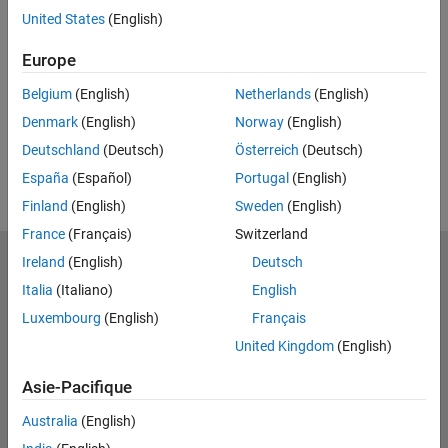
Feedback
United States
(English)
UP NEXT
Europe
RELATED VIDEOS
Belgium
(English)
Netherlands
(English)
View more related videos
Denmark
(English)
Norway
(English)
Deutschland
(Deutsch)
Österreich
(Deutsch)
España
(Español)
Portugal
(English)
Finland
(English)
Sweden
(English)
France
(Français)
Switzerland
Ireland
(English)
Deutsch
MathWorks
Accelerating the pace of engineering and science
Italia
(Italiano)
English
Luxembourg
(English)
Français
Découvrir les produits
United Kingdom
(English)
Essayer ou acheter
Asie-Pacifique
Se former
Australia
(English)