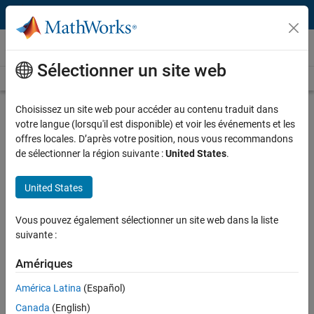
Passer au contenu
Vidéos
Sélectionner un site web
Videos Home
Search
Play
Vi
2:12
Choisissez un site web pour accéder au contenu traduit dans
votre langue (lorsqu'il est disponible) et voir les événements et les
Description
offres locales. D’après votre position, nous vous recommandons
de sélectionner la région suivante :
United States
.
Video
What Is UAV Toolbox?
United States
Published: 3 Apr 2024
Vous pouvez également sélectionner un site web dans la liste
suivante :
Full Transcript
Amériques
Related Resources
América Latina
(Español)
Canada
(English)