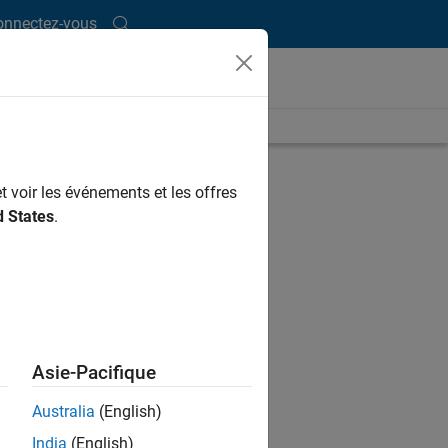
onnectez-vous
length is 26:55
UP NEXT
t voir les événements et les offres
RELATED VIDEOS
d States
.
Asie-Pacifique
Australia
(English)
India
(English)