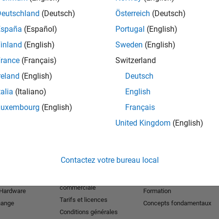
Deutschland
(Deutsch)
Österreich
(Deutsch)
s of images in MATLAB
España
(Español)
Portugal
(English)
 and visualize your image processing algorithms
inland
(English)
Sweden
(English)
 perform image recognition or object categorization
rance
(Français)
Switzerland
e cores on your desktop or a cluster
reland
(English)
Deutsch
talia
(Italiano)
English
Luxembourg
(English)
Français
United Kingdom
(English)
r les produits
Essayer ou acheter
Se former
Téléchargements
Documentation
Contactez votre bureau local
Version d'essai
Tutoriels
étudiante
Contacter l’équipe
Exemples
commerciale
 Hardware
Formation
Tarifs et licences
hange
Concepts fondamentaux
Conditions générales