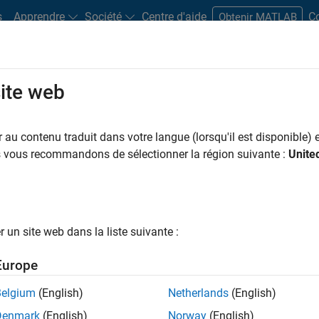
s
Apprendre
Société
Centre d'aide
C
Obtenir MATLAB
site web
Play
Video 
26:55
au contenu traduit dans votre langue (lorsqu'il est disponible) e
us vous recommandons de sélectionner la région suivante :
Unite
Video
 of Images in MATLAB Just Got
un site web dans la liste suivante :
n problems often require large amounts of video and
moving beyond traditional workflows on a desktop or
Europe
Belgium
(English)
Netherlands
(English)
that will change the way you handle and process large
Denmark
(English)
Norway
(English)