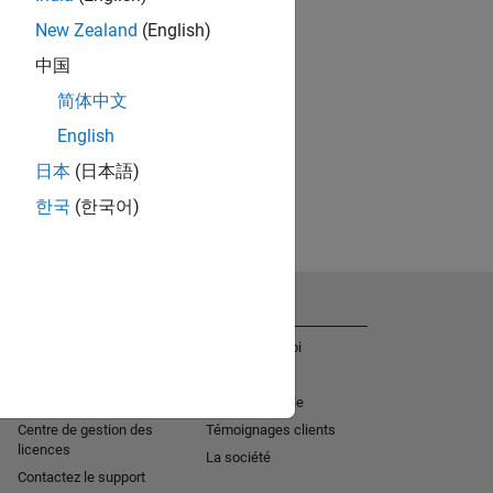
New Zealand
(English)
中国
简体中文
English
日本
(日本語)
한국
(한국어)
Obtenir de l'aide
La société
Aide à l'installation
Offres d'emploi
MATLAB Answers
Actualités
Services de consulting
Mission sociale
Centre de gestion des
Témoignages clients
licences
La société
Contactez le support