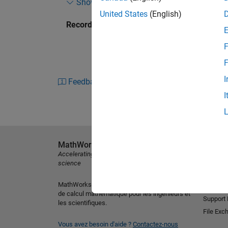
Show more
sets of images in MATLAB. Topics include:
United States
(English)
Recorded: 25 Mar 2015
Reading and managing large collection
Using MATLAB apps to interactively test
F
Applying machine learning techniques to
F
Scaling your algorithm for use on multipl
I
Feedback
I
MathWorks
Découvri
Accelerating the pace of engineering and
MATLAB
science
Simulink
MathWorks est le leader mondial des logiciels
Version 
de calcul mathématique pour les ingénieurs et
Support
les scientifiques.
File Exc
Vous avez besoin d'aide ?
Contactez-nous