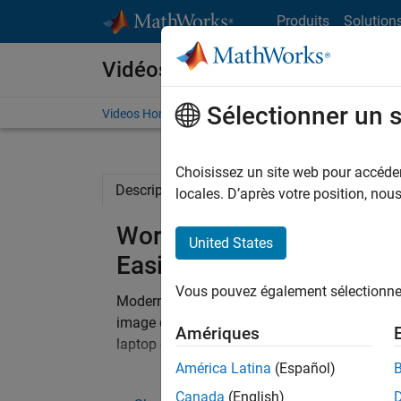
Passer au contenu
Produits
Solution
Vidéos
Sélectionner un 
Videos Home
Search
Choisissez un site web pour accéder 
Description
Related Resources
locales. D’après votre position, no
Working with Large Sets
United States
Easier
Vous pouvez également sélectionner 
Modern image processing and computer visio
®
image data. For MATLAB
users, this means 
Amériques
laptop computer.
América Latina
(Español)
In this session, we explore new capabilities 
Canada
(English)