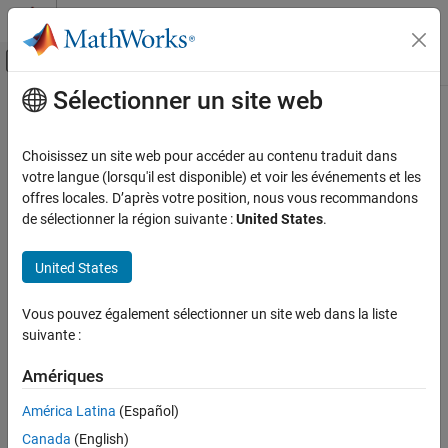
Passer au contenu
Centre d’aide MATLAB
Activer/désactiver l'affichage du menu d
Sélectionner un site web
Contenu principal
Accueil de la documentation
Getting Started with Cloud Center
Cloud Capabilities
Choisissez un site web pour accéder au contenu traduit dans
Topics to help you begin working with Cloud Center
votre langue (lorsqu'il est disponible) et voir les événements et les
Cloud Integrations
Check requirements for using Cloud Center, access your Cloud
offres locales. D’après votre position, nous vous recommandons
Cloud Center
®
®
Center account, and set up Amazon
Web Services (AWS
)
de sélectionner la région suivante :
United States
.
credentials.
Catégorie
Getting Started with Cloud Center
United States
Run MATLAB in AWS Using Cloud Center
Run MATLAB Parallel Server in AWS Using
Vous pouvez également sélectionner un site web dans la liste
Cloud Center
suivante :
Amériques
América Latina
(Español)
Canada
(English)