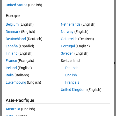
United States
(English)
Europe
Belgium
(English)
Netherlands
(English)
Topics
Denmark
(English)
Norway
(English)
Requirements for Using Cloud Center
Deutschland
(Deutsch)
Österreich
(Deutsch)
®
Check requirements for Cloud Center to use MATLAB
and
España
(Español)
Portugal
(English)
MATLAB Parallel Server™
on AWS.
Finland
(English)
Sweden
(English)
Link Cloud Account to Cloud Center
France
(Français)
Switzerland
Learn how to link your cloud account so that you can use MATLAB
Ireland
(English)
Deutsch
in the cloud from Cloud Center.
Italia
(Italiano)
English
Start MATLAB on Amazon Web Services (AWS) Using Cloud
Luxembourg
(English)
Français
Center
United Kingdom
(English)
Learn how to start a cloud machine with MATLAB installed using
Cloud Center.
Asie-Pacifique
Start and Test MATLAB Parallel Server Cluster in Cloud Center
Australia
(English)
Learn how to start and test your first cluster.