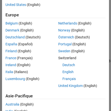
United States
(English)
Europe
Belgium
(English)
Netherlands
(English)
Topics
Denmark
(English)
Norway
(English)
Requirements for Using Cloud Center
Deutschland
(Deutsch)
Österreich
(Deutsch)
®
Check requirements for Cloud Center to use MATLAB
and
España
(Español)
Portugal
(English)
MATLAB Parallel Server™
on AWS.
Finland
(English)
Sweden
(English)
Link Cloud Account to Cloud Center
France
(Français)
Switzerland
Learn how to link your cloud account so that you can use MATLAB
Ireland
(English)
Deutsch
in the cloud from Cloud Center.
Italia
(Italiano)
English
Start MATLAB on Amazon Web Services (AWS) Using Cloud
Luxembourg
(English)
Français
Center
United Kingdom
(English)
Learn how to start a cloud machine with MATLAB installed using
Cloud Center.
Asie-Pacifique
Start and Test MATLAB Parallel Server Cluster in Cloud Center
Australia
(English)
Learn how to start and test your first cluster.