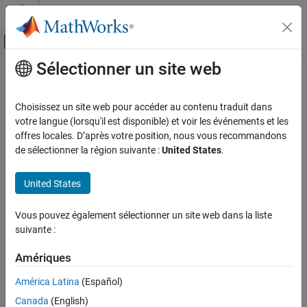
Passer au contenu
Centre d’aide MATLAB
Activer/désactiver l'affichage du menu d
Sélectionner un site web
Contenu principal
Accueil de la documentation
Getting Started with Cloud Center
Cloud Capabilities
Choisissez un site web pour accéder au contenu traduit dans
Topics to help you begin working with Cloud Center
votre langue (lorsqu'il est disponible) et voir les événements et les
Cloud Integrations
Check requirements for using Cloud Center, access your Cloud
offres locales. D’après votre position, nous vous recommandons
Cloud Center
®
®
Center account, and set up Amazon
Web Services (AWS
)
de sélectionner la région suivante :
United States
.
credentials.
Catégorie
Getting Started with Cloud Center
United States
Run MATLAB in AWS Using Cloud Center
Run MATLAB Parallel Server in AWS Using
Vous pouvez également sélectionner un site web dans la liste
Cloud Center
suivante :
Amériques
América Latina
(Español)
Canada
(English)