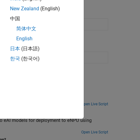
New Zealand
(English)
中国
 model
(Since R2025a)
简体中文
English
日本
(日本語)
gon Processor
한국
(한국어)
ing LPAI SDK Add-on
Deploy a Simulink model designed as smart speaker system on Qualcomm Hexagon eNPU.
Open Live Script
g Qualcomm LPAI SDK
NPU using
Open Live Script
ion?