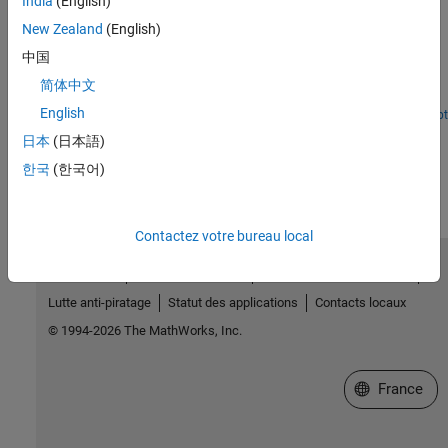
India
(English)
Convert MATLAB Deep Learning Networks to eAI Model
New Zealand
(English)
Using Qualcomm LPAI SDK
中国
Convert deep learning networks developed using MATLAB built-in
layers into eAI models for deployment to eNPU using Qualcomm
简体中文
LPAI SDK.
English
Open Live Script
How useful was this information?
日本
(日本語)
한국
(한국어)
Contactez votre bureau local
Trust Center
Marques déposées
Politique de confidentialité
Lutte anti-piratage
Statut des applications
Contacts locaux
© 1994-2026 The MathWorks, Inc.
Sélectionner 
France