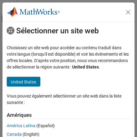
Passer au contenu
Centre d’aide MATLAB
Activer/désactiver l'affichage du menu d
Sélectionner un site web
Contenu principal
Accueil de la documentation
Micro NPU
Code Generation
Choisissez un site web pour accéder au contenu traduit dans
®
®
Work with deep learning network and Qualcomm
Hexagon
votre langue (lorsqu'il est disponible) et voir les événements et les
Embedded Coder
eNPU
offres locales. D’après votre position, nous vous recommandons
Deployment, Integration, and Supported
®
The
Embedded Coder
Support Package for Qualcomm Hexagon
de sélectionner la région suivante :
United States
.
Hardware
®
®
Processors
provides Simulink
block and MATLAB
System
Embedded Coder Supported Hardware
object™ to predict eNPU's response using eAI network (compiled
United States
Qualcomm Hexagon Processors
eAI model) and verify the accuracy and performance of eNPU
Embedded AI
before deploying to the target.
Vous pouvez également sélectionner un site web dans la liste
Catégorie
suivante :
Functions
Micro NPU
Amériques
Qualcomm AI Engine Direct
Interface to predict
hexagon.ENPU
responses of eNPU using
América Latina
(Español)
a compiled eAI model
Canada
(English)
(Since R2025a)