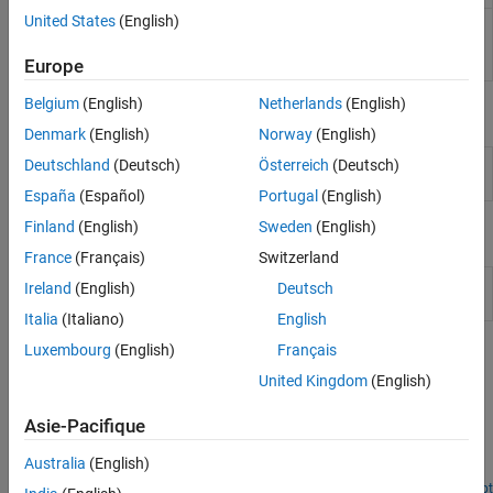
United States
(English)
Read values for properties
hexagon.ENPU.getEAIProperties
defined in eAI network file
(Since R2025a)
Europe
Belgium
(English)
Netherlands
(English)
Blocks
Denmark
(English)
Norway
(English)
eNPU
Predict responses of eNPU using compiled eAI
Deutschland
(Deutsch)
Österreich
(Deutsch)
Predict
model
(Since R2025a)
España
(Español)
Portugal
(English)
Finland
(English)
Sweden
(English)
Model Settings
France
(Français)
Switzerland
Model Settings to Deploy Code for eNPU Module of Qualcomm
Ireland
(English)
Deutsch
Hexagon Processor
Italia
(Italiano)
English
Luxembourg
(English)
Français
Featured Examples
United Kingdom
(English)
Deploy Smart Speaker Model on Qualcomm Hexagon
eNPU Using LPAI SDK Add-on
Asie-Pacifique
Deploy a Simulink model designed as smart speaker system on
Australia
(English)
Qualcomm Hexagon eNPU.
Open Live Script