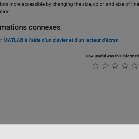
ots more accessible by changing the size, color, and size of line
ation.
rmations connexes
er MATLAB à l’aide d’un clavier et d’un lecteur d’écran
How useful was this informat