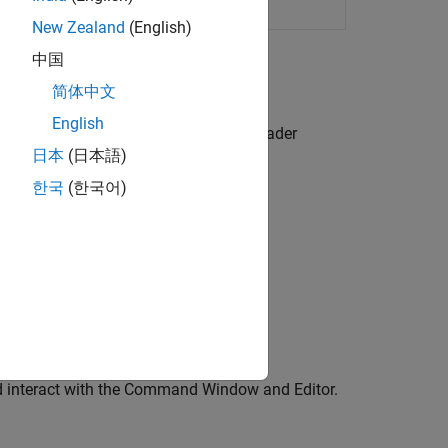
New Zealand
(English)
中国
简体中文
English
ncluding keyboard shortcuts, screen reader
日本
(日本語)
ification.
한국
(한국어)
d interact with the Command Window and Editor.