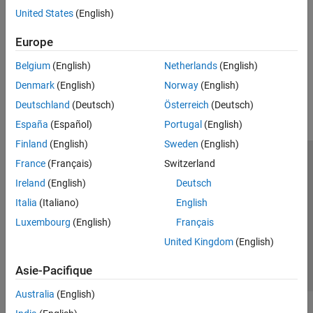
United States
(English)
Create Standalone Applications for Arduino Hardware
Create standalone applications using
MATLAB Compiler
.
Europe
Belgium
(English)
Netherlands
(English)
How useful was this information?
Denmark
(English)
Norway
(English)
Deutschland
(Deutsch)
Österreich
(Deutsch)
España
(Español)
Portugal
(English)
Finland
(English)
Sweden
(English)
France
(Français)
Switzerland
Trust Center
Marques déposées
Politique de confidentialité
Ireland
(English)
Deutsch
Lutte anti-piratage
Statut des applications
Contacts locaux
Italia
(Italiano)
English
© 1994-2026 The MathWorks, Inc.
Luxembourg
(English)
Français
United Kingdom
(English)
Sélectionner 
France
Asie-Pacifique
Australia
(English)