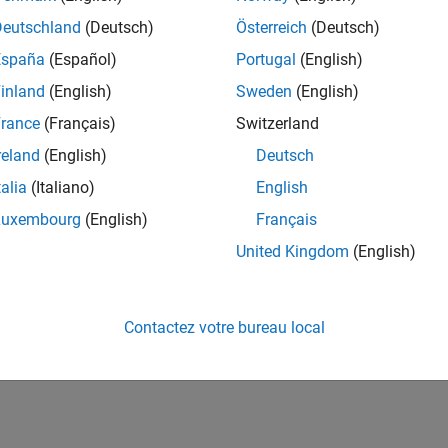
Deutschland
(Deutsch)
Österreich
(Deutsch)
How useful was this informat
España
(Español)
Portugal
(English)
inland
(English)
Sweden
(English)
rance
(Français)
Switzerland
reland
(English)
Deutsch
talia
(Italiano)
English
Luxembourg
(English)
Français
United Kingdom
(English)
Contactez votre bureau local