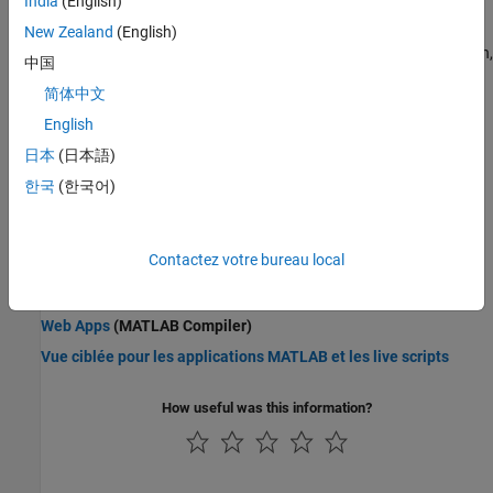
India
(English)
Get and Create Apps
New Zealand
(English)
Find apps that come with your installed products, create your own,
中国
or get apps as add-ons from the MATLAB File Exchange.
简体中文
Ways to Share Apps
English
Share your packaged apps with others.
日本
(日本語)
한국
(한국어)
Package Apps in App Designer
Share an app by packaging it from within the App Designer
development environment.
Contactez votre bureau local
Informations connexes
Web Apps
(MATLAB Compiler)
Vue ciblée pour les applications MATLAB et les live scripts
How useful was this information?