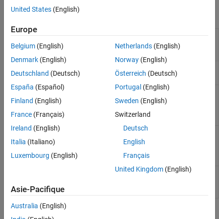
United States
(English)
Fonctions
Europe
Package app files
matlab.apputil.package
into an
Belgium
(English)
Netherlands
(English)
MLAPPINSTALL file
Denmark
(English)
Norway
(English)
Install app from an
matlab.apputil.install
Deutschland
(Deutsch)
Österreich
(Deutsch)
MLAPPINSTALL file
España
(Español)
Portugal
(English)
Run app installed
matlab.apputil.run
from an
Finland
(English)
Sweden
(English)
MLAPPINSTALL file
France
(Français)
Switzerland
programmatically
Ireland
(English)
Deutsch
List information for
matlab.apputil.getInstalledAppInfo
app installed from
Italia
(Italiano)
English
an MLAPPINSTALL
Luxembourg
(English)
Français
file
United Kingdom
(English)
Uninstall app
matlab.apputil.uninstall
installed from an
Asie-Pacifique
MLAPPINSTALL file
Australia
(English)
Rubriques