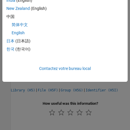
India
(English)
Walk error stack
New Zealand
(English)
walks the error stack for the current
H5E.walk(direction,fnc)
中国
thread and calls the specified function for each error along the
简体中文
way. This function corresponds to the
function in the
H5Ewalk1
HDF5 library C API.
English
日本
(日本語)
Details
한국
(한국어)
Version History
Introduced before R2006a
Contactez votre bureau local
See Also
|
|
|
Library (H5)
File (H5F)
Group (H5G)
Identifier (H5I)
How useful was this information?