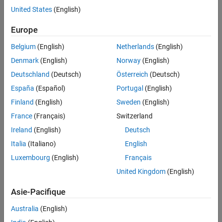
United States
(English)
H5E.get_major
Description of major error number
Europe
Belgium
(English)
Netherlands
(English)
returns a character vector
errString = H5E.get_major(majnum)
containing the error associated with the major error number,
Denmark
(English)
Norway
(English)
.
majnum
Deutschland
(Deutsch)
Österreich
(Deutsch)
España
(Español)
Portugal
(English)
The HDF5 group has deprecated the use of this function.
Finland
(English)
Sweden
(English)
H5E.get_minor
France
(Français)
Switzerland
Description of minor error number
Ireland
(English)
Deutsch
Italia
(Italiano)
English
returns a character vector
errString = H5E.get_minor(minnum)
containing the error associated with the minor error number,
Luxembourg
(English)
Français
.
minnum
United Kingdom
(English)
The HDF5 group has deprecated the use of this function.
Asie-Pacifique
H5E.walk
Australia
(English)