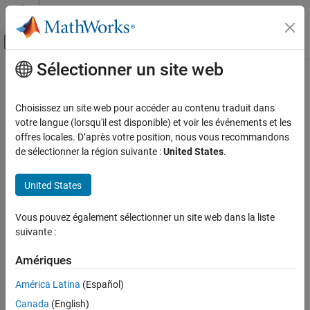
Passer au contenu
Centre d’aide MATLAB
Activer/désactiver l'affichage du menu d
Sélectionner un site web
Contenu principal
Accueil de la documentation
Error (H5E)
MATLAB
Choisissez un site web pour accéder au contenu traduit dans
Data Import and Analysis
Error handling
votre langue (lorsqu'il est disponible) et voir les événements et les
Data Import and Export
offres locales. D’après votre position, nous vous recommandons
Description
de sélectionner la région suivante :
United States
.
Standard File Formats
Scientific Data
®
Use the MATLAB
HDF5 error interface,
, to control error
H5E
United States
HDF5 Files
handling for HDF5 files.
Error (H5E)
Vous pouvez également sélectionner un site web dans la liste
Functions
suivante :
ON THIS PAGE
H5E.clear
Description
Amériques
Functions
Clear error stack
Version History
América Latina
(Español)
clears the error stack for the current thread.
H5E.clear()
See Also
Canada
(English)