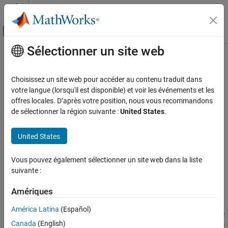
Passer au contenu
Centre d’aide MATLAB
Activer/désactiver l'affichage du menu d
Sélectionner un site web
Contenu principal
Accueil de la documentation
addCodeCoverage
MATLAB
Choisissez un site web pour accéder au contenu traduit dans
Software Development
Class:
matlab.buildtool.tasks.TestTask
votre langue (lorsqu'il est disponible) et voir les événements et les
Build Automation
Namespace:
matlab.buildtool.tasks
offres locales. D’après votre position, nous vous recommandons
de sélectionner la région suivante :
United States
.
addCodeCoverage
Enable code coverage collection for
instance
TestTask
Since R2024a
ON THIS PAGE
United States
expand all in page
Syntax
Syntax
Description
Vous pouvez également sélectionner un site web dans la liste
Input Arguments
suivante :
task = addCodeCoverage(task,results)
Output Arguments
task = addCodeCoverage(task,results,MetricLevel=level)
Amériques
Description
Examples
Version History
América Latina
(Español)
enables
to produce
= addCodeCoverage(
,
)
task
task
task
results
See Also
®
Canada
(English)
the specified code coverage results for the MATLAB
source code