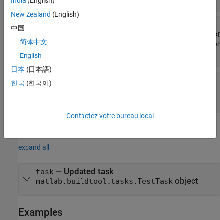
India
(English)
New Zealand
(English)
—
Code coverage results to produce
results
中国
string vector
|
vecto
matlab.buildtool.io.File
简体中文
matlab.unittest.plugins.codecoverage.Cove
vector
| ...
English
日本
(日本語)
—
Level of coverage metrics
level
한국
(한국어)
(default) |
|
"statement"
"decision"
|
"condition"
"mcdc"
Contactez votre bureau local
Output Arguments
expand all
— Updated task
task
object
matlab.buildtool.tasks.TestTask
Examples