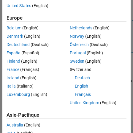
defined in its
property. The method returns the
SourceFiles
United States
(English)
specified task with an updated
property.
CodeCoverageResults
Europe
Note
Belgium
(English)
Netherlands
(English)
To use the
method, you must first specify
addCodeCoverage
Denmark
(English)
Norway
(English)
your source code by setting the
property of
SourceFiles
Deutschland
(Deutsch)
Österreich
(Deutsch)
the task.
España
(Español)
Portugal
(English)
Finland
(English)
Sweden
(English)
example
France
(Français)
Switzerland
Ireland
(English)
Deutsch
also
= addCodeCoverage(
,
,MetricLevel=
)
task
task
results
level
Italia
(Italiano)
English
specifies the code coverage metrics to include in
.
results
Luxembourg
(English)
Français
Input Arguments
United Kingdom
(English)
expand all
Asie-Pacifique
Australia
(English)
—
Task
task
object
matlab.buildtool.tasks.TestTask