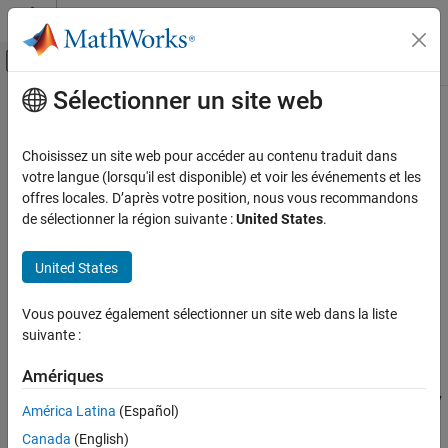
Passer au contenu
Centre d’aide MATLAB
Activer/désactiver l'affichage du menu d
Sélectionner un site web
Contenu principal
Accueil de la documentation
convertLike
MATLAB
Choisissez un site web pour accéder au contenu traduit dans
External Language Interfaces
Class:
matlab.net.http.HeaderField
votre langue (lorsqu'il est disponible) et voir les événements et les
Web Services with MATLAB
Namespace:
matlab.net.http
offres locales. D’après votre position, nous vous recommandons
de sélectionner la région suivante :
United States
.
Call Web Services from MATLAB Using HTTP
Convert header field value like another header field
convertLike
United States
expand all in page
ON THIS PAGE
Syntax
Syntax
Vous pouvez également sélectionner un site web dans la liste
suivante :
Description
value = convertLike(fields,other)
Description
Input Arguments
Amériques
Output Arguments
converts the
property
= convertLike(
,
)
Value
value
fields
other
Examples
América Latina
(Español)
®
of each element of
to a MATLAB
type, using conversion
fields
Version History
Canada
(English)
rules of the field
.
other