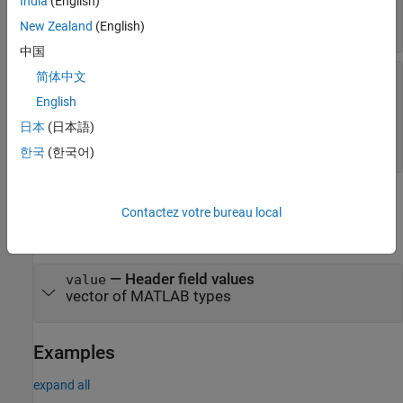
India
(English)
—
Header fields
fields
vector of
objects
New Zealand
(English)
matlab.net.HeaderField
中国
—
Field to use for conversion rules
简体中文
other
string
|
character vector
|
English
object
|
matlab.net.http.HeaderField
identifying a
日本
(日本語)
matlab.metadata.Class
subclass
HeaderField
한국
(한국어)
Output Arguments
Contactez votre bureau local
expand all
— Header field values
value
vector of MATLAB types
Examples
expand all