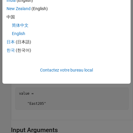
India
(English)
updates the active value.
New Zealand
(English)
中国
g.OfficeNumber.PersonalValue = 
"East205"
;
简体中文
Use a conditional statement to confirm that
English
OfficeNumber
now has an active value and, if so, return that value.
日本
(日本語)
한국
(한국어)
if
 ~isempty(
"g.OfficeNumber"
) && hasActiveValue(g.Offic
else
Contactez votre bureau local
  disp(
"OfficeNumber has no active value."
end
value = 

    "East205"
Input Arguments