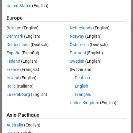
United States
(English)
collapse all
Europe
Determine If Setting Has Active Value
Belgium
(English)
Netherlands
(English)
Denmark
(English)
Norway
(English)
Add custom settings group with one setting. Confirm that it
Deutschland
(Deutsch)
Österreich
(Deutsch)
has no active value by default.
España
(Español)
Portugal
(English)
Finland
(English)
Sweden
(English)
s = settings;

g = addGroup(s,
"mysettingsgroup"
);

France
(Français)
Switzerland
addSetting(g,
"OfficeNumber"
);

hasActiveValue(g.OfficeNumber)
Ireland
(English)
Deutsch
Italia
(Italiano)
English
Luxembourg
(English)
Français
ans =

United Kingdom
(English)
  logical

Asie-Pacifique
   0
Australia
(English)
Set the personal value for the
setting, which
OfficeNumber