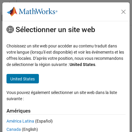
Passer au contenu
Centre d’aide MATLAB
Activer/désactiver l'affichage du menu d
Sélectionner un site web
Contenu principal
Accueil de la documentation
hasActiveValue
MATLAB
Choisissez un site web pour accéder au contenu traduit dans
Environment and Settings
Determine whether setting has active value set
votre langue (lorsqu'il est disponible) et voir les événements et les
System Commands
Since R2024a
offres locales. D’après votre position, nous vous recommandons
collapse all in page
de sélectionner la région suivante :
United States
.
hasActiveValue
Syntax
ON THIS PAGE
United States
hasActiveValue(s)
Syntax
Description
Description
Vous pouvez également sélectionner un site web dans la liste
Examples
suivante :
returns
if the setting has an active value set.
hasActiveValue(
)
1
s
Otherwise,
returns
.
hasActiveValue
0
Input Arguments
Amériques
Version History
example
See Also
América Latina
(Español)
Canada
(English)
Examples