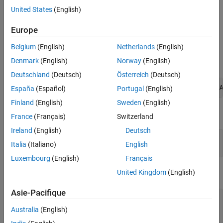
Examples
.
is optional.
right
Timestamp
United States
(English)
Input Arguments
Examples
Europe
Output Arguments
Version History
Read Gesture from Sensor
Belgium
(English)
Netherlands
(English)
See Also
Denmark
(English)
Norway
(English)
Create an Arduino object.
Deutschland
(Deutsch)
Österreich
(Deutsch)
arduinoobj = arduino(
'COM4'
, 
'Nano33BLE'
, 
'Libraries'
, 
'A
España
(Español)
Portugal
(English)
Finland
(English)
Sweden
(English)
Create the sensor object for the sensor.
France
(Français)
Switzerland
Ireland
(English)
Deutsch
apds9960obj = apds9960(arduinoobj)

Italia
(Italiano)
English
Luxembourg
(English)
Français
United Kingdom
(English)
The
enum returns the gesture.
gesture
Asie-Pacifique
gesture = Gestures enumeration

Australia
(English)
    down
