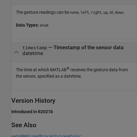
The gesture readings can be
,
,
,
, or,
.
none
left
right
up
down
Data Types:
enum
— Timestamp of the sensor data
timestamp
datetime
®
The time at which MATLAB
receives the gesture data from
the sensor, specified as a datetime.
Version History
Introduced in R2021b
See Also
|
|
apds9960
readProximity
readColor