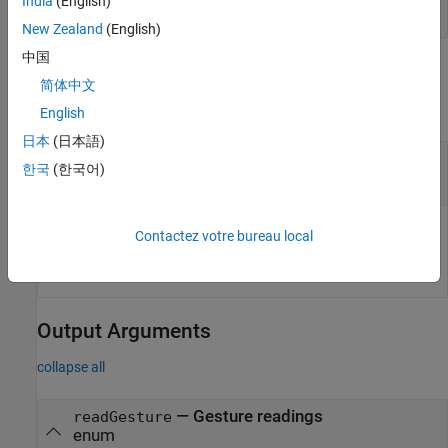
India
(English)
timestamp = datetime

   17-Jun-2021 13:25:38
New Zealand
(English)
中国
Input Arguments
简体中文
collapse all
English
日本
(日本語)
—
sensor object
apds9960obj
APDS9960
한국
(한국어)
object
APDS9960 sensor connection, specified as a
sensor
apds9960
Contactez votre bureau local
object.
Output Arguments
collapse all
— Gesture readings
readGesture
enum