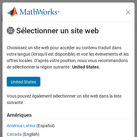
Passer au contenu
Centre d’aide MATLAB
Activer/désactiver l'affichage du menu d
Sélectionner un site web
Contenu principal
Accueil de la documentation
readGesture
MATLAB
Choisissez un site web pour accéder au contenu traduit dans
Data Import and Analysis
Read gesture through APDS9960 sensor
votre langue (lorsqu'il est disponible) et voir les événements et les
Data Import and Export
Since R2021b
offres locales. D’après votre position, nous vous recommandons
collapse all in page
de sélectionner la région suivante :
United States
.
Hardware and Network Communication
Syntax
Hardware Boards and Kits
United States
Arduino Hardware
[readGesture,timestamp] = readGesture(apds9960obj)
Peripherals and Protocols
Description
Vous pouvez également sélectionner un site web dans la liste
Sensors
suivante :
Add-On Required:
This feature requires the
MATLAB Support
Package for Arduino Hardware
add-on.
readGesture
Amériques
ON THIS PAGE
returns
[
,
] = readGesture(
)
readGesture
timestamp
apds9960obj
América Latina
(Español)
Syntax
the gesture readings as an enumeration constant. The possible
Description
Canada
(English)
values for the enumeration constant are
,
,
,
, or
none
up
down
left